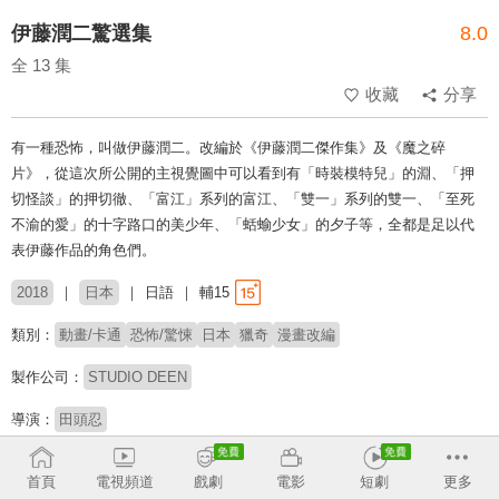
伊藤潤二驚選集
8.0
全 13 集
收藏
分享
有一種恐怖，叫做伊藤潤二。改編於《伊藤潤二傑作集》及《魔之碎
片》，從這次所公開的主視覺圖中可以看到有「時裝模特兒」的淵、「押
切怪談」的押切徹、「富江」系列的富江、「雙一」系列的雙一、「至死
不渝的愛」的十字路口的美少年、「蛞蝓少女」的夕子等，全都是足以代
表伊藤作品的角色們。
2018
日本
日語
輔15
類別：
動畫/卡通
恐怖/驚悚
日本
獵奇
漫畫改編
製作公司：
STUDIO DEEN
導演：
田頭忍
配音：
綠川光
下野紘
名塚佳織
末柄里惠
小山茉美
三ツ矢雄二
首頁
電視頻道
戲劇
電影
短劇
更多