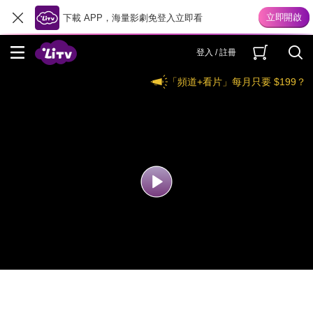
下載 APP，海量影劇免登入立即看
登入 / 註冊
「頻道+看片」每月只要 $199？