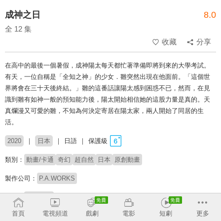
成神之日
8.0
全 12 集
收藏
分享
在高中的最後一個暑假，成神陽太每天都忙著準備即將到來的大學考試。
有天，一位自稱是「全知之神」的少女．雛突然出現在他面前。「這個世
界將會在三十天後終結。」雛的這番話讓陽太感到困惑不已，然而，在見
識到雛有如神一般的預知能力後，陽太開始相信她的這股力量是真的。天
真爛漫又可愛的雛，不知為何決定寄居在陽太家，兩人開始了同居的生
活。
2020
日本
日語
保護級
類別：
動畫/卡通
奇幻
超自然
日本
原創動畫
製作公司：
P.A.WORKS
導演：
淺井義之
首頁
電視頻道
戲劇
電影
短劇
更多
配音：
佐倉綾音
花江夏樹
石川由依
木村良平
桑原由氣