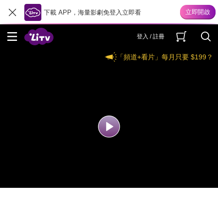
下載 APP，海量影劇免登入立即看
登入 / 註冊
「頻道+看片」每月只要 $199？