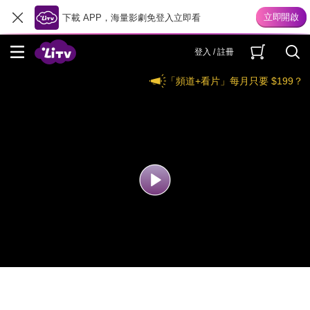
下載 APP，海量影劇免登入立即看
登入 / 註冊
「頻道+看片」每月只要 $199？