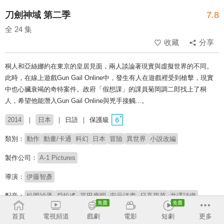
刀劍神域 第二季
7.8
全 24 集
收藏
分享
桐人和亞絲娜約在東京的皇居見面，兩人談論著現實與虛擬世界的不同。
此時，在線上遊戲Gun Gail Online中，發生有人在遊戲裡受到槍擊，現實
中也心臟衰竭的奇特案件。政府「假想課」的課員菊岡調二郎找上了桐
人，希望他能潛入Gun Gail Online與兇手接觸...。
2014
日本
日語
保護級
類別：
動作
動畫/卡通
科幻
日本
冒險
異世界
小說改編
製作公司：
A-1 Pictures
導演：
伊藤智彥
配音：
松岡禎丞
戶松遙
平田廣明
安元洋貴
日高里菜
井澤詩織
高垣彩陽
伊藤加奈惠
大川透
首頁
電視頻道
戲劇
電影
短劇
更多