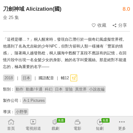
刀劍神域 Alicization(國)
8.0
全 25 集
收藏
分享
「這裡是哪…？」桐人醒來時，發現自己潛行於一個奇幻風虛擬世界裡。
他遇到了名為尤吉歐的少年NPC，但對方卻和人類一樣擁有「豐富的情
感」。隨著兩人越發熟稔，桐人腦海中甦醒了某段不應該有的記憶，在回
憶片段中出現一名金髮少女的身影。她的名字叫愛麗絲。那是絕對不能遺
忘的，極為重要的名字——
2018
日本
國語配音
輔12
類別：
動作
動畫/卡通
科幻
日本
冒險
異世界
小說改編
製作公司：
A-1 Pictures
導演：
小野學
配音：
宋昱璁
丘梅君
首頁
電視頻道
戲劇
電影
短劇
更多