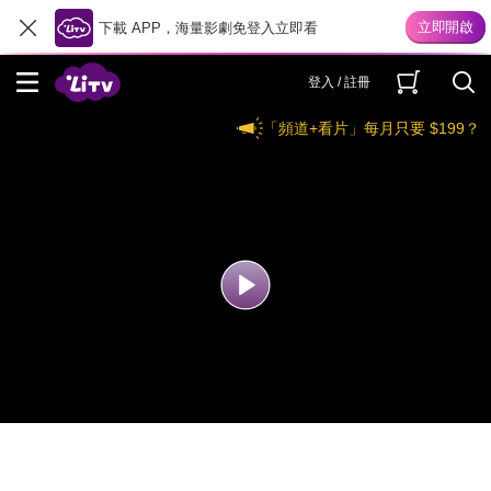
下載 APP，海量影劇免登入立即看
登入 / 註冊
「頻道+看片」每月只要 $199？