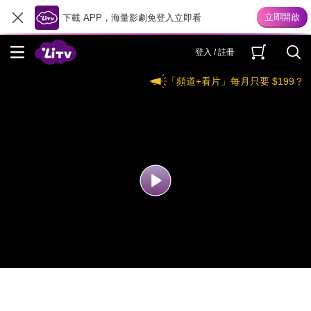
下載 APP，海量影劇免登入立即看
登入 / 註冊
「頻道+看片」每月只要 $199？