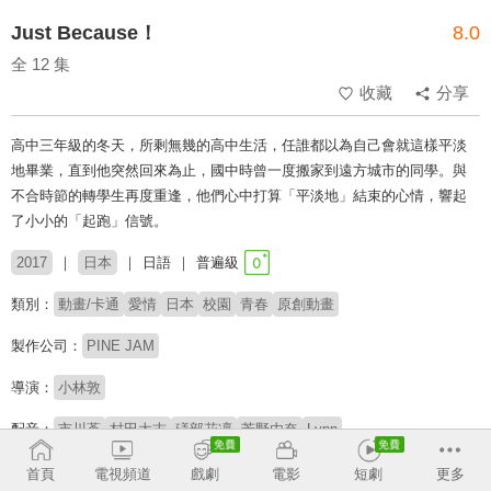
Just Because！
8.0
全 12 集
收藏
分享
高中三年級的冬天，所剩無幾的高中生活，任誰都以為自己會就這樣平淡
地畢業，直到他突然回來為止，國中時曾一度搬家到遠方城市的同學。與
不合時節的轉學生再度重逢，他們心中打算「平淡地」結束的心情，響起
了小小的「起跑」信號。
2017
日本
日語
普遍級
類別：
動畫/卡通
愛情
日本
校園
青春
原創動畫
製作公司：
PINE JAM
導演：
小林敦
配音：
市川蒼
村田太志
礒部花凜
芳野由奈
Lynn
原著：
鴨志田一
首頁
電視頻道
戲劇
電影
短劇
更多