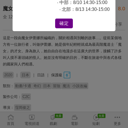
‧ 中部：8/10 14:30-15:00
魔女之旅
8.0
‧ 北部：8/13 14:30-15:00
全 12 集
確定
收藏
分享
這是一段由魔女伊蕾娜所編織的，關於相遇與別離的故事…。從前某個地
方有一位旅行者，叫做伊蕾娜。她是個年紀輕輕就成為最高階魔道士「魔
女」的才女。身為旅人，她自由自在地漫步在這廣大的世界，接觸了許多
叫人摸不著頭緒的怪人。她並沒有明確的目的，不斷在旅途中與各式各樣
的國家與人們相遇。
2020
日本
日語
保護級
類別：
動畫/卡通
奇幻
日本
冒險
魔法
小說改編
製作公司：
C2C
導演：
窪岡俊之
配音：
本渡楓
花澤香菜
黑澤朋世
日笠陽子
首頁
電視頻道
戲劇
電影
短劇
更多