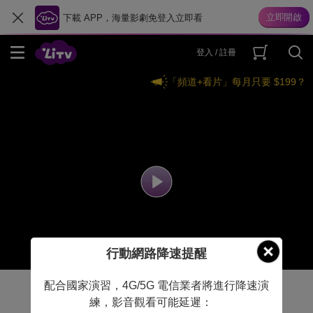
下載 APP，海量影劇免登入立即看
登入 / 註冊
「頻道+看片」每月只要 $199？
行動網路降速提醒
配合國家演習，4G/5G 電信業者將進行降速演
練，影音觀看可能延遲：