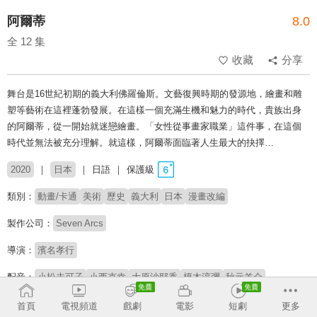
阿爾蒂
8.0
全 12 集
收藏
分享
舞台是16世紀初期的義大利佛羅倫斯。文藝復興時期的發源地，繪畫和雕
塑等藝術在這裡蓬勃發展。在這樣一個充滿生機和魅力的時代，貴族出身
的阿爾蒂，從一開始就迷戀繪畫。「女性從事畫家職業」這件事，在這個
時代並無法被充分理解。就這樣，阿爾蒂面臨著人生最大的抉擇…
2020
日本
日語
保護級
類別：
動畫/卡通
美術
歷史
義大利
日本
漫畫改編
製作公司：
Seven Arcs
導演：
濱名孝行
配音：
小松未可子
小西克幸
大原沙耶香
榎木淳彌
秋元羊介
安野希世乃
鳥海浩輔
M·A·O
首頁
電視頻道
戲劇
電影
短劇
更多