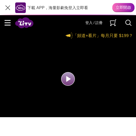
下載 APP，海量影劇免登入立即看
登入 / 註冊
「頻道+看片」每月只要 $199？