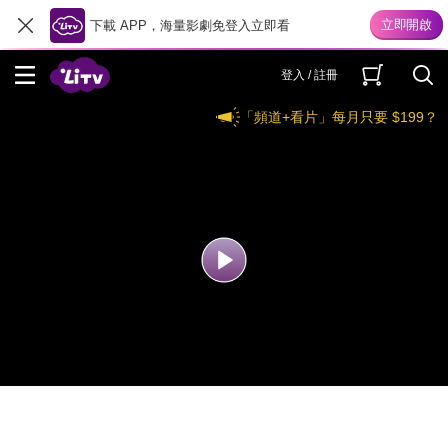
下載 APP，海量影劇免登入立即看
登入 / 註冊
「頻道+看片」每月只要 $199？