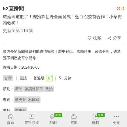
52直播間
8.0
羅廷瑋道歉了！總預算朝野全面開戰！藍白召委首合作！小草街
頭救柯！
更新至第 116 集
收藏
分享
國內外的新聞議題都能盡情暢談！歷史解說、國際時事、政論分析，通通
難不倒歷史哥李易修！
首播日期：2024-10-03
台灣
國語
普遍級
51 分鐘
類別：
新聞
談話性節目
政治
來賓：
歷史哥
林國成
主持：
歷史哥
首頁
電視頻道
戲劇
電影
短劇
更多
收回