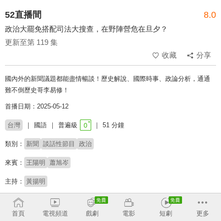
52直播間
8.0
政治大罷免搭配司法大搜查，在野陣營危在旦夕？
更新至第 119 集
收藏
分享
國內外的新聞議題都能盡情暢談！歷史解說、國際時事、政論分析，通通
難不倒歷史哥李易修！
首播日期：2025-05-12
台灣
國語
普遍級
51 分鐘
類別：
新聞
談話性節目
政治
來賓：
王陽明
蕭旭岑
主持：
黃揚明
收回
首頁
電視頻道
戲劇
電影
短劇
更多