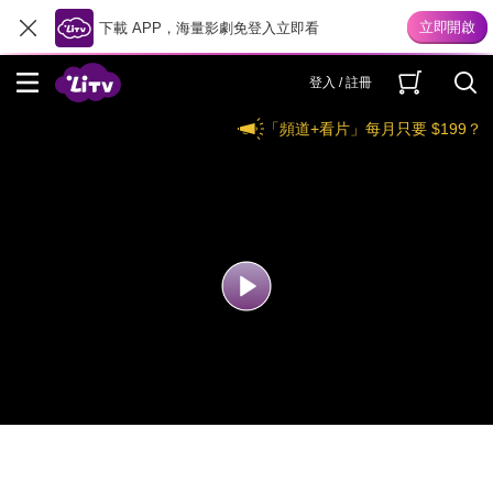
下載 APP，海量影劇免登入立即看
登入 / 註冊
「頻道+看片」每月只要 $199？