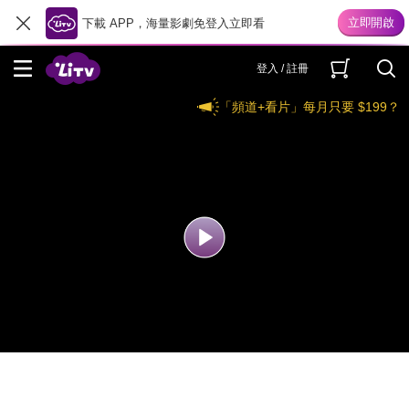
下載 APP，海量影劇免登入立即看
登入 / 註冊
「頻道+看片」每月只要 $199？