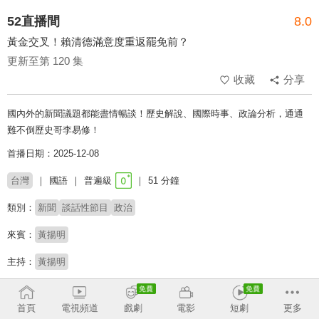
52直播間
8.0
黃金交叉！賴清德滿意度重返罷免前？
更新至第 120 集
收藏
分享
國內外的新聞議題都能盡情暢談！歷史解說、國際時事、政論分析，通通
難不倒歷史哥李易修！
首播日期：2025-12-08
台灣
國語
普遍級
51 分鐘
類別：
新聞
談話性節目
政治
來賓：
黃揚明
主持：
黃揚明
收回
首頁
電視頻道
戲劇
電影
短劇
更多