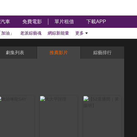
汽車
免費電影
單片租借
下載APP
「加油」
老派綜藝魂
網綜新能量
更多
劇集列表
推薦影片
綜藝排行