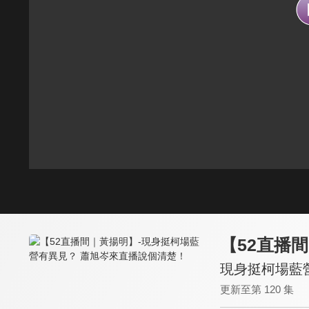
【52直播
現身挺柯場藍
更新至第 120 集