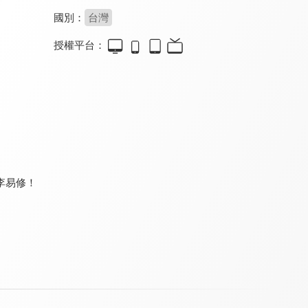
國別：
台灣
授權平台：
鉅亨BreakingNews
娛樂百分百
頭條開講
8.4
8.3
8.0
更新至第 11 集
更新至第 462 集
更新至第 1496 集
李易修！
環球大戰線
台灣向前行
台灣最前線
8.0
8.2
8.2
更新至第 684 集
更新至第 267 集
更新至第 333 集