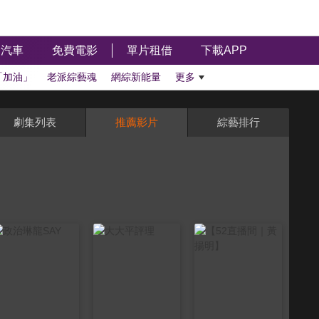
汽車
免費電影
單片租借
下載APP
「加油」
老派綜藝魂
網綜新能量
更多
劇集列表
推薦影片
綜藝排行