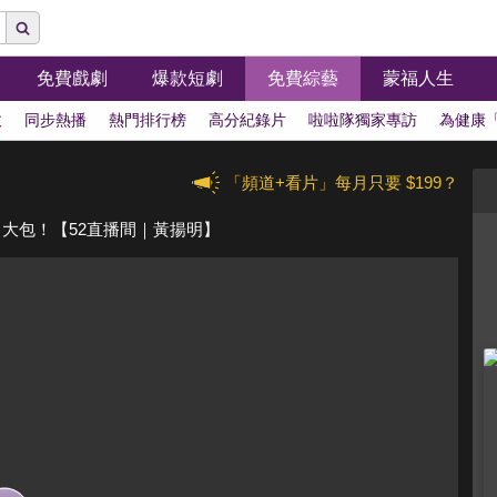
免費戲劇
爆款短劇
免費綜藝
蒙福人生
拔
同步熱播
熱門排行榜
高分紀錄片
啦啦隊獨家專訪
為健康
「頻道+看片」每月只要 $199？
出大包！【52直播間｜黃揚明】