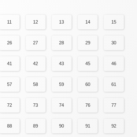
11
12
13
14
15
26
27
28
29
30
41
42
43
45
46
57
58
59
60
61
72
73
74
76
77
88
89
90
91
92