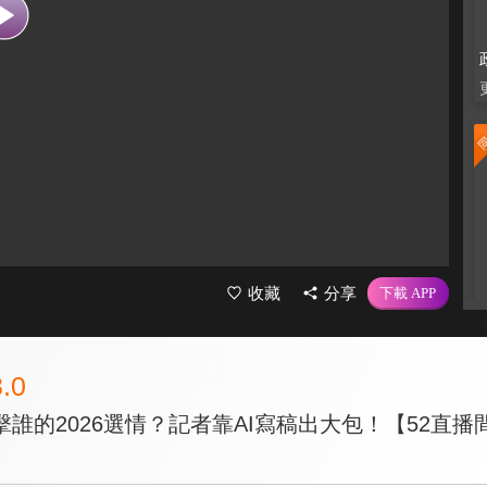
收藏
分享
8.0
誰的2026選情？記者靠AI寫稿出大包！【52直播