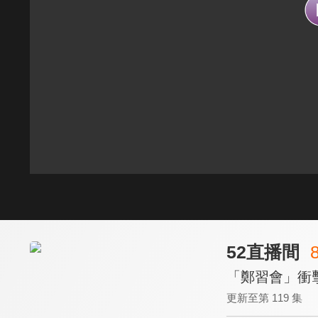
52直播間
「鄭習會」衝擊
更新至第 119 集