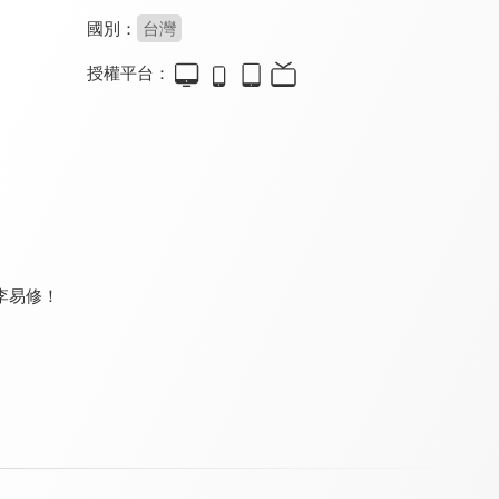
國別：
台灣
授權平台：
鉅亨BreakingNews
娛樂百分百
頭條開講
8.4
8.3
8.0
更新至第 11 集
更新至第 462 集
更新至第 1495 集
李易修！
環球大戰線
台灣向前行
台灣最前線
8.0
8.2
8.2
更新至第 683 集
更新至第 266 集
更新至第 332 集