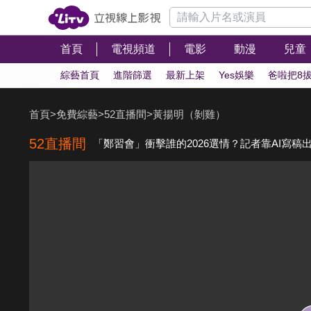
首頁
電視頻道
電影
動漫
兒童
綜藝首頁
進階篩選
最新上架
Yes娛樂
爸啦把8
首頁
>
免費綜藝
>
52直播間
>
黃揚明（剝雞）
52直播間
「鄭習會」衝擊誰的2026選情？記者靠AI寫稿