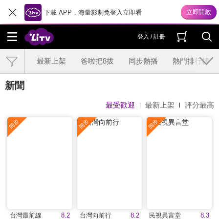
下載 APP，海量影劇免登入立即看
登入 / 註冊
最新上架
爸啦把8拔
同步熱播
熱門排行榜
新聞
最受歡迎
最新上架
評分最高
台灣最前線
8.2
台灣向前行
8.2
民視異言堂
8.3