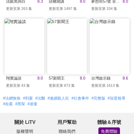
法眼黑與白
8.3
頭條開講
8.0
夢想街57號 全能事務所
8.0
更新至第 263 集
更新至第 1497 集
更新至第 334 集
翔實論談
8.0
57新聞王
8.0
台灣啟示錄
8.6
更新至第 43 集
更新至第 873 集
更新至第 1613 集
#法網恢恢
#刑案
#法醫
#連續殺人狂
#社會事件
#完整版
#深度報導
#命案
#黑幫
#虐童
關於 LiTV
用戶幫助
體驗＆序號
版權聲明
聯絡我們
免費體驗