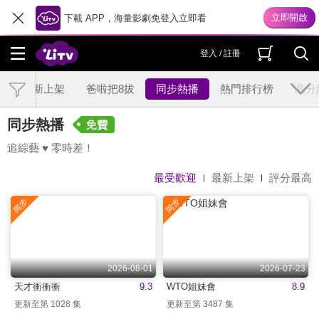
下載 APP，海量影劇免登入立即看
登入 / 註冊
最新上架
爸啦把8拔
同步熱播
熱門排行榜
高分
同步熱播
追綜藝 ♥ 零時差！
最受歡迎
最新上架
評分最高
2026-08-01
2026-07-23
天才衝衝衝
9.3
WTO姐妹會
8.9
更新至第 1028 集
更新至第 3487 集