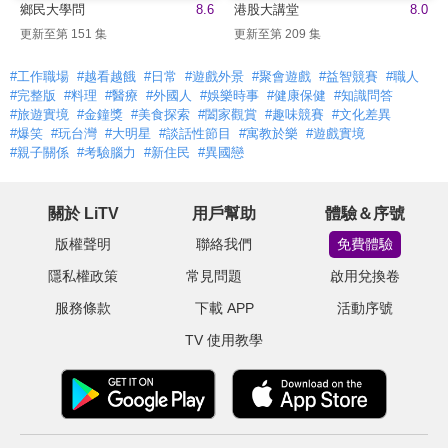
鄉民大學問
8.6
港股大講堂
8.0
更新至第 151 集
更新至第 209 集
#工作職場
#越看越餓
#日常
#遊戲外景
#聚會遊戲
#益智競賽
#職人
#完整版
#料理
#醫療
#外國人
#娛樂時事
#健康保健
#知識問答
#旅遊實境
#金鐘獎
#美食探索
#闔家觀賞
#趣味競賽
#文化差異
#爆笑
#玩台灣
#大明星
#談話性節目
#寓教於樂
#遊戲實境
#親子關係
#考驗腦力
#新住民
#異國戀
關於 LiTV
用戶幫助
體驗＆序號
版權聲明
聯絡我們
免費體驗
隱私權政策
常見問題
啟用兌換卷
服務條款
下載 APP
活動序號
TV 使用教學