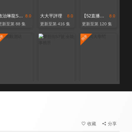
政治琳龍SAY
大大平評理
【52直播間｜黃揚明】
8.0
8.0
8.0
更新至第 88 集
更新至第 416 集
更新至第 120 集
新聞觀測站
夢想街57號 全能事務所
鄉民大學問
8.3
8.0
8.6
更新至第 53 集
更新至第 334 集
更新至第 152 集
收藏
分享