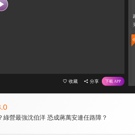
收藏
分享
8.0
？綠營最強沈伯洋 恐成蔣萬安連任路障？