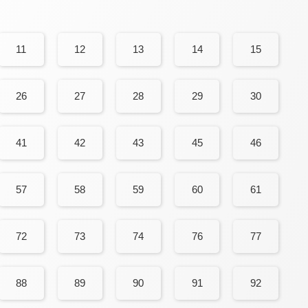
11
12
13
14
15
26
27
28
29
30
41
42
43
45
46
57
58
59
60
61
72
73
74
76
77
88
89
90
91
92