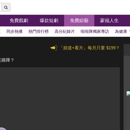
免費戲劇
爆款短劇
免費綜藝
蒙福人生
拔
同步熱播
熱門排行榜
高分紀錄片
啦啦隊獨家專訪
為健康
「頻道+看片」每月只要 $199？
任路障？