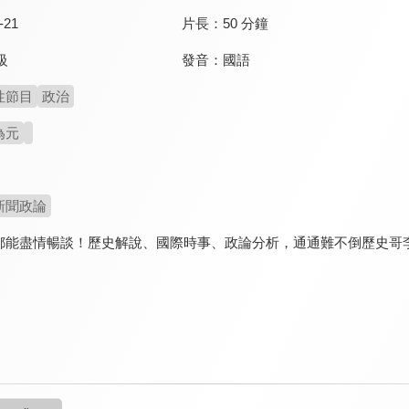
-21
片長：
50 分鐘
發音：
國語
級
性節目
政治
為元
新聞政論
都能盡情暢談！歷史解說、國際時事、政論分析，通通難不倒歷史哥