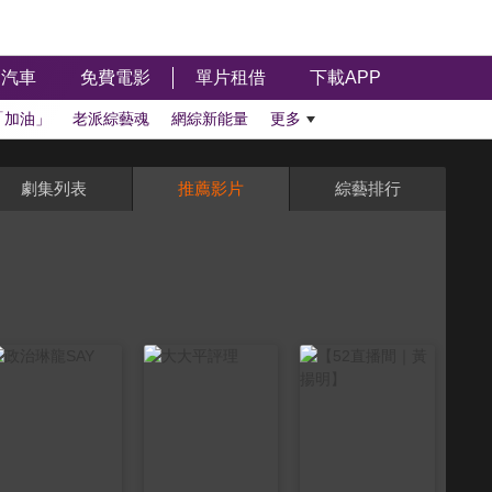
汽車
免費電影
單片租借
下載APP
「加油」
老派綜藝魂
網綜新能量
更多
劇集列表
推薦影片
綜藝排行