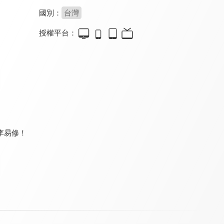
國別：
台灣
授權平台：
鉅亨BreakingNews
娛樂百分百
頭條開講
8.4
8.3
8.0
更新至第 11 集
更新至第 462 集
更新至第 1496 集
李易修！
環球大戰線
台灣向前行
台灣最前線
8.0
8.2
8.2
更新至第 684 集
更新至第 267 集
更新至第 333 集