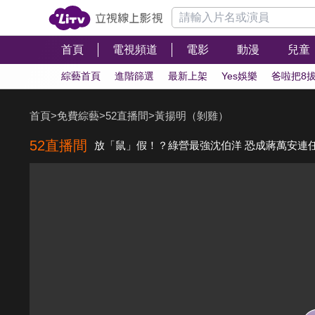
首頁
電視頻道
電影
動漫
兒童
綜藝首頁
進階篩選
最新上架
Yes娛樂
爸啦把8
首頁
>
免費綜藝
>
52直播間
>
黃揚明（剝雞）
52直播間
放「鼠」假！？綠營最強沈伯洋 恐成蔣萬安連