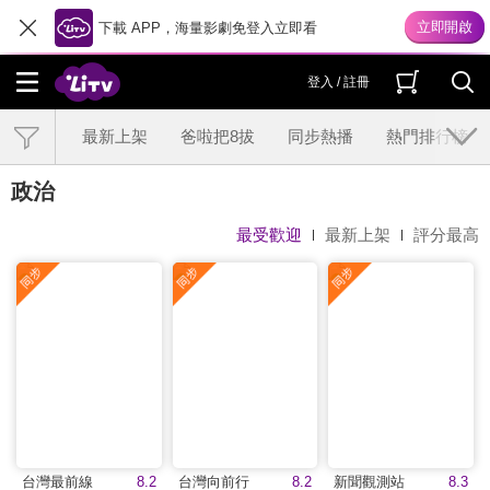
下載 APP，海量影劇免登入立即看
登入 / 註冊
最新上架
爸啦把8拔
同步熱播
熱門排行榜
政治
最受歡迎
最新上架
評分最高
台灣最前線
8.2
台灣向前行
8.2
新聞觀測站
8.3