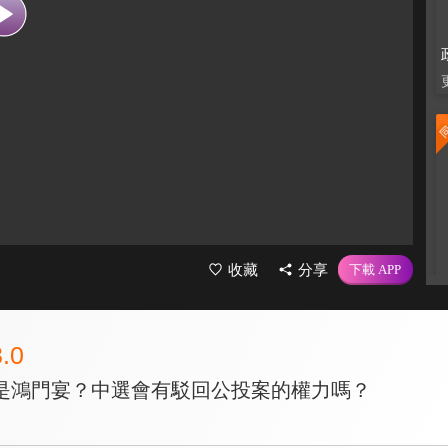
收藏
分享
8.0
是鴻門宴？中選會有駁回公投案的權力嗎？