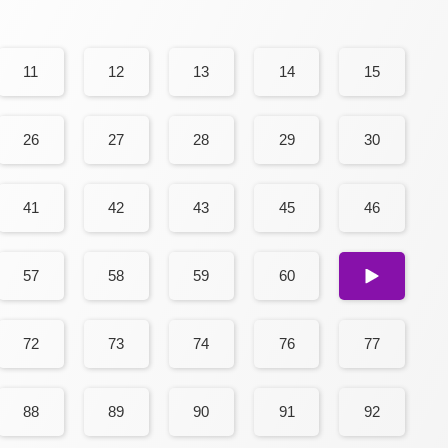
11
12
13
14
15
26
27
28
29
30
41
42
43
45
46
57
58
59
60
61
72
73
74
76
77
88
89
90
91
92