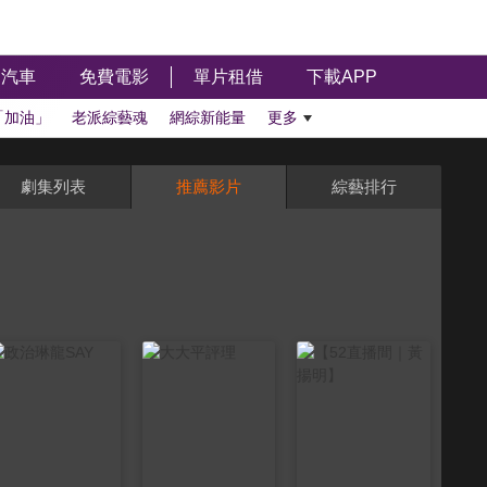
汽車
免費電影
單片租借
下載APP
「加油」
老派綜藝魂
網綜新能量
更多
劇集列表
推薦影片
綜藝排行