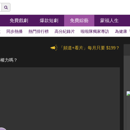
免費戲劇
爆款短劇
免費綜藝
蒙福人生
拔
同步熱播
熱門排行榜
高分紀錄片
啦啦隊獨家專訪
為健康
「頻道+看片」每月只要 $199？
的權力嗎？