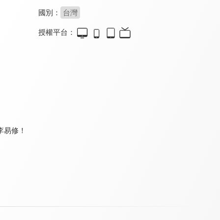
國別：
台灣
授權平台：
鉅亨BreakingNews
娛樂百分百
頭條開講
8.4
8.3
8.0
更新至第 11 集
更新至第 462 集
更新至第 1496 集
李易修！
環球大戰線
台灣向前行
台灣最前線
8.0
8.2
8.2
更新至第 684 集
更新至第 267 集
更新至第 333 集