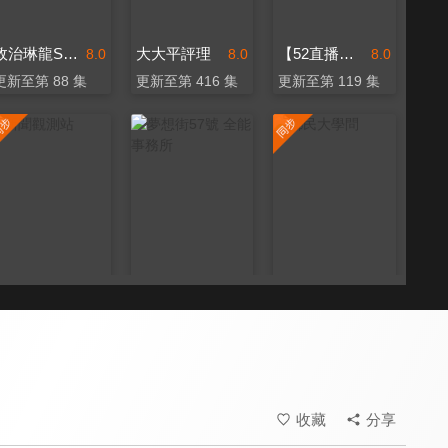
政治琳龍SAY
大大平評理
【52直播間｜黃揚明】
8.0
8.0
8.0
更新至第 88 集
更新至第 416 集
更新至第 119 集
新聞觀測站
夢想街57號 全能事務所
鄉民大學問
8.3
8.0
8.6
更新至第 53 集
更新至第 334 集
更新至第 151 集
收藏
分享