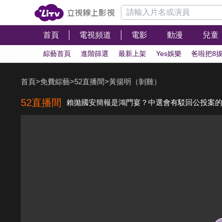
首頁
電視頻道
電影
動漫
兒童
綜藝首頁
進階篩選
最新上架
Yes娛樂
爸啦把8
首頁
>
免費綜藝
>
52直播間
>
黃揚明（剝雞）
52直播間
賴拋國安簡報是鴻門宴？中選會有駁回公投案