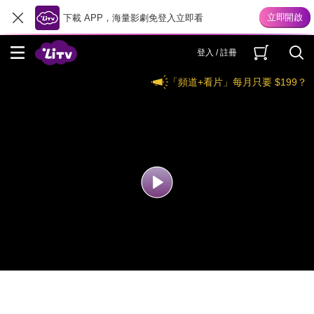
下載 APP，海量影劇免登入立即看
登入 / 註冊
「頻道+看片」每月只要 $199？