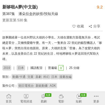
新哆啦A夢(中文版)
9.2
第387集 潘朵拉盒的妖怪/預知天線
更新至第 530 集
收藏
分享
故事圍繞著一位名叫野比大雄的小學生。大雄在運動方面毫無天份，考試
總是零分，又懶惰愛睡午覺。有一天，一隻來自 22 世紀的貓型機器人「哆
啦Ａ夢」突然出現在他面前。原來，大雄的玄孫「世修」為了改變大雄的
未來，以及改善自己在 22 世紀的生活，特地將哆啦Ａ夢送回現代幫助大
雄。
2019
日本
國語配音
普遍級
25 分鐘
類別：
動畫/卡通
兒童
喜劇
科幻
日本
漫畫改編
製作公司：
朝日電視台
新銳動畫
ADK
配音：
陳美貞
林筱玲
穆宣名
李世揚
梁興昌
連思宇
首頁
電視頻道
戲劇
電影
短劇
更多
原著：
藤子・F・不二雄