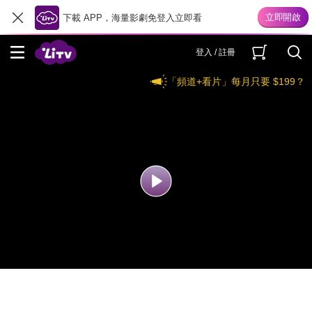
下載 APP，海量影劇免登入立即看
登入 / 註冊
「頻道+看片」每月只要 $199？