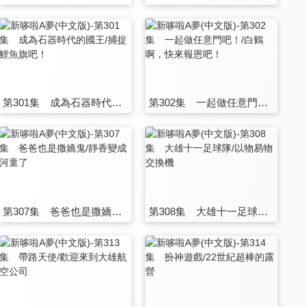
第301集 成為石器時代的國王/捕捉鯉魚旗吧！
第302集 一起做任意門吧！/白鶴啊，快來報恩吧！
第307集 爸爸也是撒嬌鬼/靜香變成河童了
第308集 大雄十一足球隊/以物易物交換機