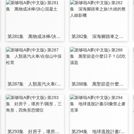
第281集 萬物成冰棒/決心混凝土
第282集 深海腳踏車之旅/大雄的整人錄影機
第287集 人類蒸汽火車/在假山中採松茸
第288集 萬聖節是什麼日子？/試吃湯匙
第293集 好房子，壞房子/圓形，三角形，四角形恐懼症
第294集 地球逃脫計畫/詞彙禁止麥克筆