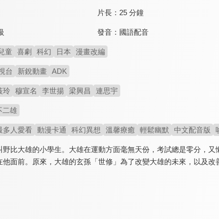
片長：
25 分鐘
發音：
國語配音
級
兒童
喜劇
科幻
日本
漫畫改編
視台
新銳動畫
ADK
筱玲
穆宣名
李世揚
梁興昌
連思宇
不二雄
最多人愛看
動漫卡通
科幻異想
溫馨療癒
輕鬆幽默
中文配音版
叫野比大雄的小學生。大雄在運動方面毫無天份，考試總是零分，又懶
在他面前。原來，大雄的玄孫「世修」為了改變大雄的未來，以及改善