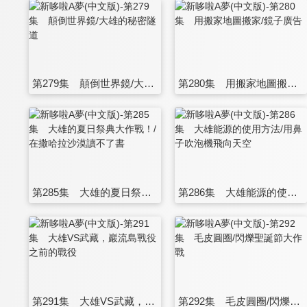
第279集 顛倒世界鏡/大雄的秘密隧道
第280集 用搬家地圖搬家/鏡子廣告
第285集 大雄的夏日祭典大作戰！/在撒哈拉沙漠讀不了書
第286集 大雄能源的使用方法/用鼻子吹泡機飛向天空
第291集 大雄VS武藏，巖流島戰役之前的戰役
第292集 毛皮圓圈/閃爍聖誕節大作戰