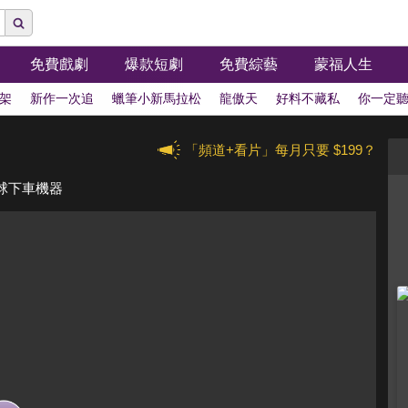
免費戲劇
爆款短劇
免費綜藝
蒙福人生
架
新作一次追
蠟筆小新馬拉松
龍傲天
好料不藏私
你一定
「頻道+看片」每月只要 $199？
地球下車機器