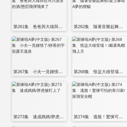
第261集 爸爸與大雄與在河川游泳的酒/懲罰飛彈飛來了
第262集 隨著音樂起舞鞋/愛上哆啦A夢的狸貓
第267集 小夫一見鍾情了/靜香的宇宙露天溫泉
第268集 怪盜大雄登場！/戴著鳥帽飛上天
第273集 速成媽媽/胖虎被盯上了
第274集 逃脫！驚悚可怕的骨川家/探測安全帽