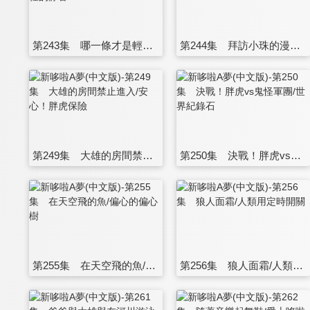
第243集 哪一條才是輕鬆的路/口袋裡的靜香
第244集 拜訪小珠的漫畫/天氣箱
第249集 大雄的房間禁止進入/安心！胖虎保險
第250集 決戰！胖虎vs鬼怪軍團/世界紀錄石
第255集 在天空飛的魚/偏心的偏心樹
第256集 狼人面霜/人類用定時開關