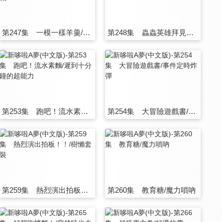
第247集 一模一樣羊羹/遺忘物傳送機
第248集 蟲蟲英雄拜見了/一寸帽子
第253集 跑吧！流水素麵/遲到十分鐘的超能力
第254集 大冒險遊戲書/事件定時炸彈
第259集 熱烈演出拍板！！/樹懶套裝
第260集 教育糖/魔力嗩吶