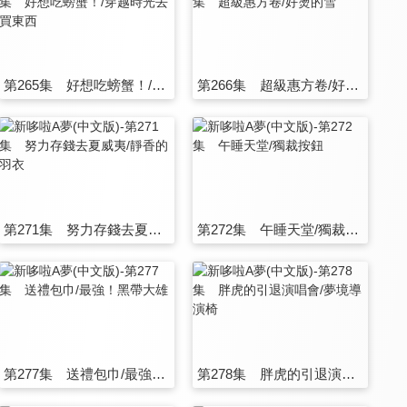
第265集 好想吃螃蟹！/穿越時光去買東西
第266集 超級惠方卷/好燙的雪
第271集 努力存錢去夏威夷/靜香的羽衣
第272集 午睡天堂/獨裁按鈕
第277集 送禮包巾/最強！黑帶大雄
第278集 胖虎的引退演唱會/夢境導演椅