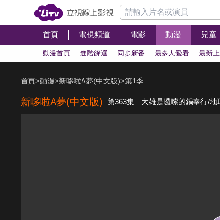
首頁
電視頻道
電影
動漫
兒童
動漫首頁
進階篩選
同步新番
最多人愛看
最新上
首頁
>
動漫
>
新哆啦A夢(中文版)
>
第1季
新哆啦A夢(中文版)
第363集 大雄是囉嗦的鍋奉行/