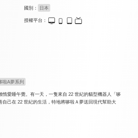
國別：
日本
授權平台：
新我們這一家(台語版)
新蠟筆小新 第十二季
新蠟筆小新 第三季(中文版)
9.2
9.5
9.2
全 26 集
更新至第 52 集
全 26 集
哆啦A夢系列
惰愛睡午覺。有一天，一隻來自 22 世紀的貓型機器人「哆
自己在 22 世紀的生活，特地將哆啦Ａ夢送回現代幫助大
蠟筆小新-宇宙人Pi力來襲！！(國)
新我們這一家
蠟筆小新-我和我的宇宙公主
8.0
9.2
8.0
全 26 集