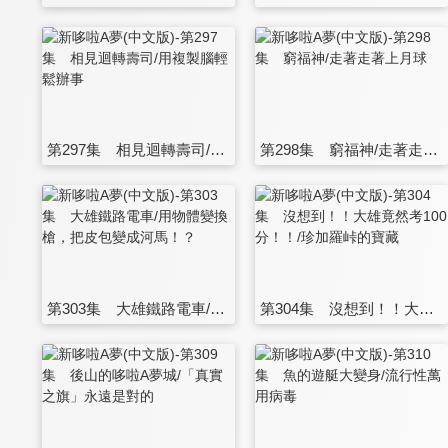
第297集 相見迴轉壽司/用複製腦輕鬆辦事
第298集 窮福神/走著走著上月球
第303集 大雄鐵路電車/用物體變換槍，把皮包變成河馬！？
第304集 沒想到！！大雄竟然考100分！！/珍加羅峠的寶藏