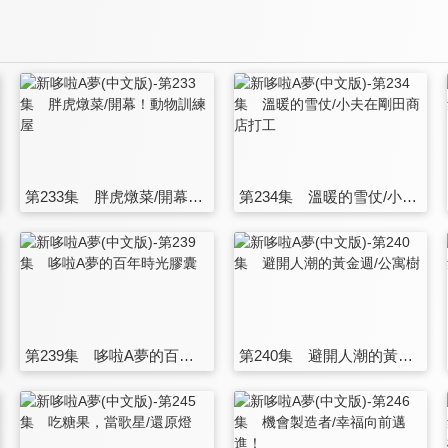
第233集 胖虎燉菜/開幕！動物訓練屋
第234集 溫暖的雪仗/小夫在剛田商店打工
第239集 哆啦A夢的百年時光膠囊
第240集 避開人潮的黃金週/公寓樹