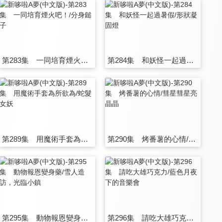
第283集 一同培育煙火吧！/分身鎚子
第284集 和妖怪一起過暑假/形狀凝固燈
第289集 用魔術手套為所欲為/蛇髮女妖
第290集 烤番薯的心情/彗星彗星亮晶晶
第295集 動物報恩變身藥/雪人造訪，光臨小鎮
第296集 請吃大雄巧克力/藍色月夜下的音樂會