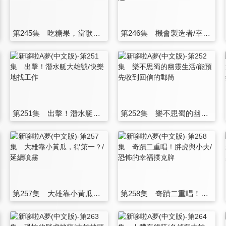
第245集 吃糖果，當歌星/還原燈
第246集 機會製造者/幸福向前邁進！
第251集 出擊！潛水艇大雄號/快樂地找工作
第252集 樂不思蜀的幽靈生活/能預先收到回信的郵筒
第257集 大雄靠小黃瓜，得第一？/延續噴霧
第258集 奇蹟二重唱！胖虎與小夫/恐怖的幸福撲克牌