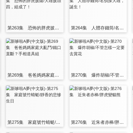
第263集 恐怖的胖虎披薩/大雄披頭四，組成了！
第264集 人體存錢筒/名偵探大雄，誕生！
第269集 爸爸媽媽家庭大亂鬥/鐵口直斷？手相道具組
第270集 爆炸胡椒/不管怎樣一定要去賞花
第275集 家庭號竹蜻蜓/靜香的悲慘生日
第276集 近朱者赤棒/胖虎變貓熊