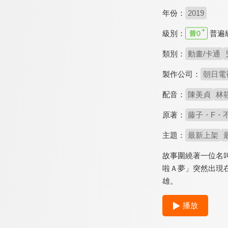
年份：
2019
級別：
普遍
類別：
動畫/卡通
製作公司：
朝日電
配音：
陳美貞
林
原著：
藤子・F・
主題：
最新上架
故事圍繞著一位名
啦Ａ夢」突然出現
雄。
播放