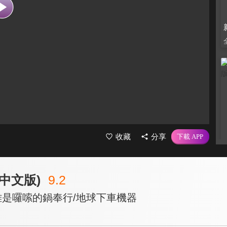
收藏
分享
中文版)
9.2
雄是囉嗦的鍋奉行/地球下車機器