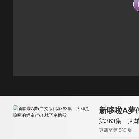
新哆啦A夢(
第363集 大
更新至第 530 集