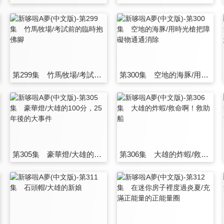
第299集 竹馬牧場/考試前的臨時抱佛腳
第300集 空地的海豚/用時光槍把障礙物通通消除
第305集 豪華燈/大雄的100分，25年後的大事件
第306集 大雄的炸蝦/救命啊！救助船