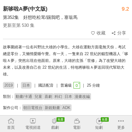
新哆啦A夢(中文版)
9.2
第352集 好想吃松茸/踢我吧，塞翁馬
更新至第 530 集
收藏
分享
故事圍繞著一位名叫野比大雄的小學生。大雄在運動方面毫無天份，考試
總是零分，又懶惰愛睡午覺。有一天，一隻來自 22 世紀的貓型機器人「哆
啦Ａ夢」突然出現在他面前。原來，大雄的玄孫「世修」為了改變大雄的
未來，以及改善自己在 22 世紀的生活，特地將哆啦Ａ夢送回現代幫助大
雄。
2019
日本
國語配音
普遍級
25 分鐘
類別：
動畫/卡通
兒童
喜劇
科幻
日本
漫畫改編
製作公司：
朝日電視台
新銳動畫
ADK
配音：
陳美貞
林筱玲
穆宣名
李世揚
梁興昌
連思宇
首頁
電視頻道
戲劇
電影
短劇
更多
原著：
藤子・F・不二雄