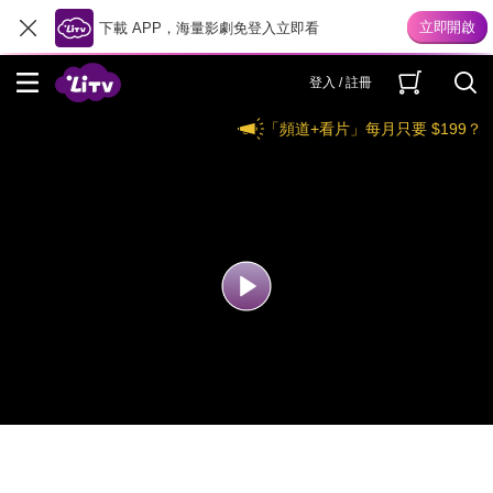
下載 APP，海量影劇免登入立即看
登入 / 註冊
「頻道+看片」每月只要 $199？