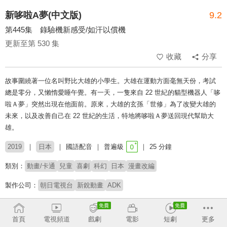
新哆啦A夢(中文版)
9.2
第445集 錄驗機新感受/如汗以償機
更新至第 530 集
收藏
分享
故事圍繞著一位名叫野比大雄的小學生。大雄在運動方面毫無天份，考試
總是零分，又懶惰愛睡午覺。有一天，一隻來自 22 世紀的貓型機器人「哆
啦Ａ夢」突然出現在他面前。原來，大雄的玄孫「世修」為了改變大雄的
未來，以及改善自己在 22 世紀的生活，特地將哆啦Ａ夢送回現代幫助大
雄。
2019
日本
國語配音
普遍級
25 分鐘
類別：
動畫/卡通
兒童
喜劇
科幻
日本
漫畫改編
製作公司：
朝日電視台
新銳動畫
ADK
配音：
陳美貞
林筱玲
穆宣名
李世揚
梁興昌
連思宇
首頁
電視頻道
戲劇
電影
短劇
更多
原著：
藤子・F・不二雄