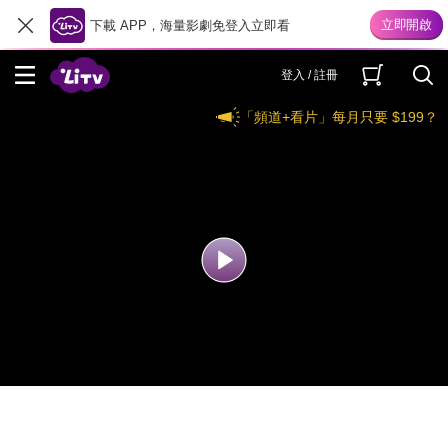
下載 APP，海量影劇免登入立即看
登入 / 註冊
「頻道+看片」每月只要 $199？