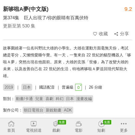
新哆啦A夢(中文版)
9.2
第374集 巨人出現了/你的眼睛有百萬伏特
更新至第 530 集
收藏
分享
故事圍繞著一位名叫野比大雄的小學生。大雄在運動方面毫無天份，考試
總是零分，又懶惰愛睡午覺。有一天，一隻來自 22 世紀的貓型機器人「哆
啦Ａ夢」突然出現在他面前。原來，大雄的玄孫「世修」為了改變大雄的
未來，以及改善自己在 22 世紀的生活，特地將哆啦Ａ夢送回現代幫助大
雄。
2019
日本
國語配音
普遍級
26 分鐘
類別：
動畫/卡通
兒童
喜劇
科幻
日本
漫畫改編
製作公司：
朝日電視台
新銳動畫
ADK
配音：
陳美貞
林筱玲
穆宣名
李世揚
梁興昌
連思宇
首頁
電視頻道
戲劇
電影
短劇
更多
原著：
藤子・F・不二雄