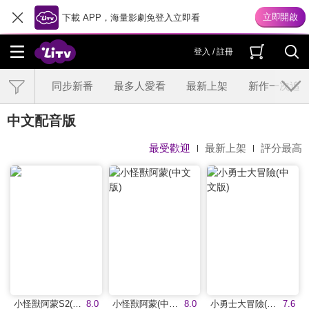
下載 APP，海量影劇免登入立即看
登入 / 註冊
同步新番
最多人愛看
最新上架
新作一次追
中文配音版
最受歡迎
最新上架
評分最高
小怪獸阿蒙S2(中文版)
8.0
小怪獸阿蒙(中文版)
8.0
小勇士大冒險(中文版)
7.6