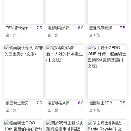
TEN·豪快者(中文版)
7.5
電影哆啦A夢：大雄的南極冰天雪地大冒險(中文版)
8.0
魔進戰隊煌輝者VS龍裝者(中文版)
7.5
全 1 集
全 1 集
全 1 集
假面騎士聖刃 深罪的三重奏(中文版)
7.5
電影哆啦A夢：新・大雄的日本誕生(中文版)
8.0
假面騎士ZERO-ONE 外傳：假面騎士巴爾幹&瓦爾基麗(中文版)
7.5
全 1 集
全 1 集
全 1 集