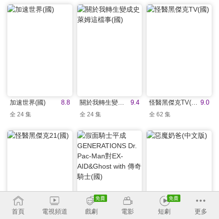
加速世界(國)
8.8
關於我轉生變成史萊姆這檔事(國)
9.4
怪醫黑傑克TV(國)
9.0
全 24 集
全 24 集
全 62 集
首頁
電視頻道
戲劇
電影
短劇
更多