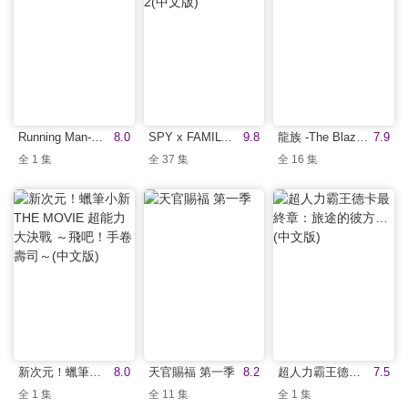
Running Man-復仇者之戰(中文版)
8.0
SPY x FAMILY 間諜家家酒Season 2(中文版)
9.8
龍族 -The Blazing Dawn-(中文版)
7.9
全 1 集
全 37 集
全 16 集
新次元！蠟筆小新THE MOVIE 超能力大決戰 ～飛吧！手卷壽司～(中文版)
8.0
天官賜福 第一季
8.2
超人力霸王德卡最終章：旅途的彼方…(中文版)
7.5
全 1 集
全 11 集
全 1 集