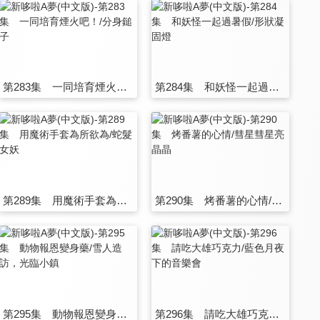
第283集 一同培育煙火吧！/分身鎚子
第284集 和妖怪一起過暑假/形狀凝固燈
第289集 用魔術手套為所欲為/蛇髮女妖
第290集 烤番薯的心情/彗星彗星亮晶晶
第295集 動物報恩變身藥/雪人造訪，光臨小鎮
第296集 請吃大雄巧克力/藍色月夜下的音樂會