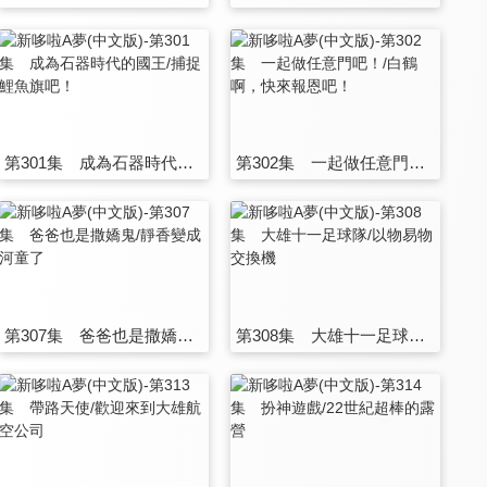
第301集 成為石器時代的國王/捕捉鯉魚旗吧！
第302集 一起做任意門吧！/白鶴啊，快來報恩吧！
第307集 爸爸也是撒嬌鬼/靜香變成河童了
第308集 大雄十一足球隊/以物易物交換機