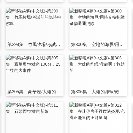
第299集 竹馬牧場/考試前的臨時抱佛腳
第300集 空地的海豚/用時光槍把障礙物通通消除
第305集 豪華燈/大雄的100分，25年後的大事件
第306集 大雄的炸蝦/救命啊！救助船