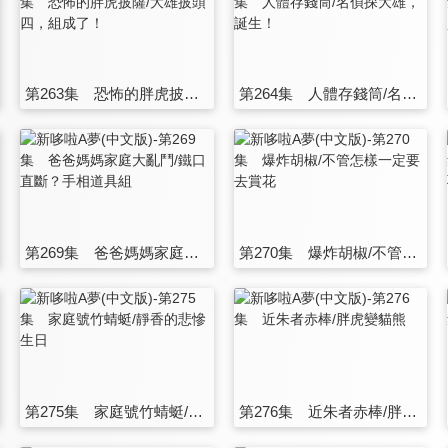
第263集 恐怖的胖虎披薩/大雄披頭四，組成了！
第264集 人體存錢筒/名偵探大雄，誕生！
第269集 爸爸媽媽家庭大亂鬥/鐵口直斷？手相道具組
第270集 爆炸胡椒/不管怎樣一定要去賞花
第275集 家庭號竹蜻蜓/靜香的悲慘生日
第276集 近朱者赤棒/胖虎變貓熊