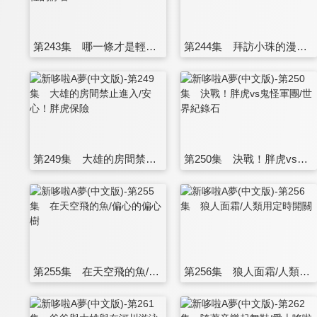
第243集 哪一條才是輕鬆的路/口袋裡的靜香
第244集 拜訪小珠的漫畫/天氣箱
第249集 大雄的房間禁止進入/安心！胖虎保險
第250集 決戰！胖虎vs鬼怪軍團/世界紀錄石
第255集 在天空飛的魚/偏心的偏心樹
第256集 狼人面霜/人類用定時開關