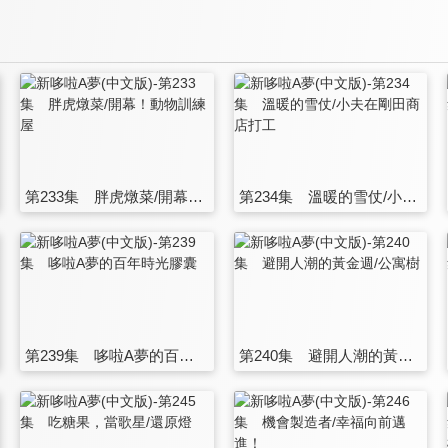
第233集 胖虎燉菜/開幕！動物訓練屋
第234集 溫暖的雪仗/小夫在剛田商店打工
第239集 哆啦A夢的百年時光膠囊
第240集 避開人潮的黃金週/公寓樹