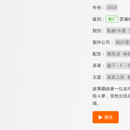
年份：
2019
級別：
普遍
類別：
動畫/卡通
製作公司：
朝日電
配音：
陳美貞
林
原著：
藤子・F・
主題：
最新上架
故事圍繞著一位名
啦Ａ夢」突然出現
雄。
播放