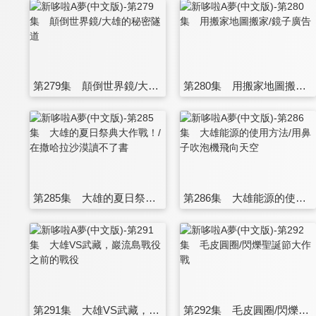
第279集 顛倒世界鏡/大雄的秘密隧道
第280集 用搬家地圖搬家/鏡子廣告
第285集 大雄的夏日祭典大作戰！/在撒哈拉沙漠讀不了書
第286集 大雄能源的使用方法/用鼻子吹泡機飛向天空
第291集 大雄VS武藏，巖流島戰役之前的戰役
第292集 毛皮圓圈/閃爍聖誕節大作戰