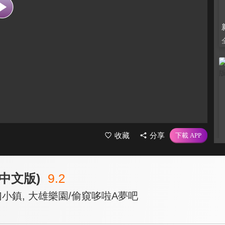
收藏
分享
中文版)
9.2
幻小鎮, 大雄樂園/偷窺哆啦A夢吧