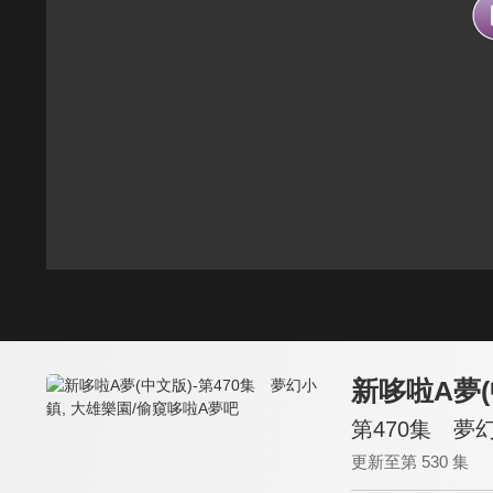
新哆啦A夢(
第470集 夢
更新至第 530 集