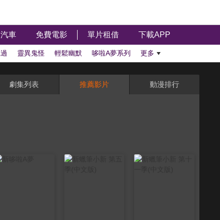
汽車
免費電影
單片租借
下載APP
聽過
靈異鬼怪
輕鬆幽默
哆啦A夢系列
更多
劇集列表
推薦影片
動漫排行