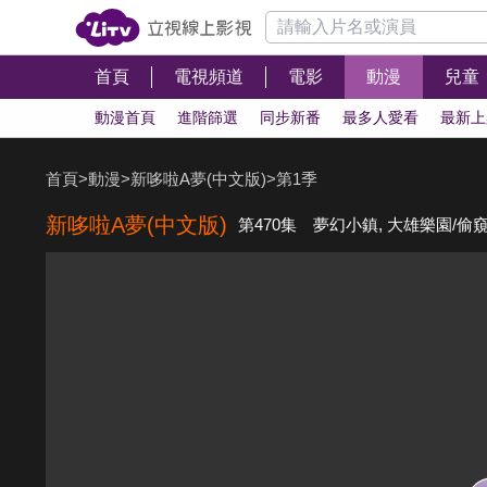
首頁
電視頻道
電影
動漫
兒童
動漫首頁
進階篩選
同步新番
最多人愛看
最新上
首頁
>
動漫
>
新哆啦A夢(中文版)
>
第1季
新哆啦A夢(中文版)
第470集 夢幻小鎮, 大雄樂園/偷