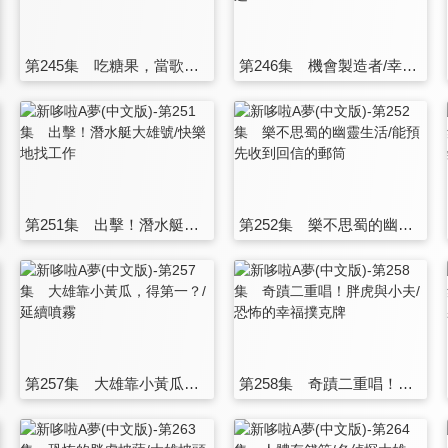
第245集 吃糖果，當歌星/還原燈
第246集 機會製造者/幸福向前邁進！
第251集 出擊！潛水艇大雄號/快樂地找工作
第252集 樂不思蜀的幽靈生活/能預先收到回信的郵筒
第257集 大雄靠小黃瓜，得第一？/延續噴霧
第258集 奇蹟二重唱！胖虎與小夫/恐怖的幸福撲克牌