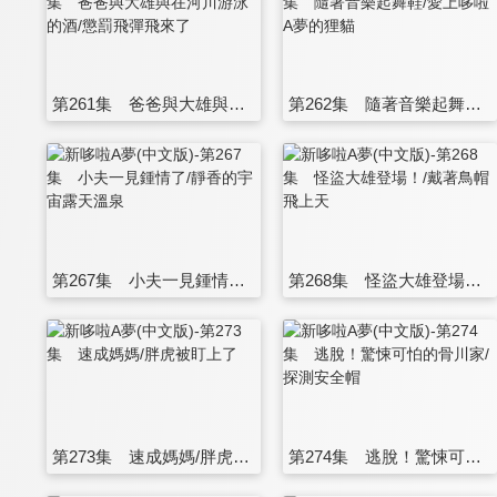
第261集 爸爸與大雄與在河川游泳的酒/懲罰飛彈飛來了
第262集 隨著音樂起舞鞋/愛上哆啦A夢的狸貓
第267集 小夫一見鍾情了/靜香的宇宙露天溫泉
第268集 怪盜大雄登場！/戴著鳥帽飛上天
第273集 速成媽媽/胖虎被盯上了
第274集 逃脫！驚悚可怕的骨川家/探測安全帽