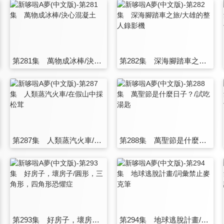
第281集 萬物成冰棒/決心混凝土
第282集 深海腳踏車之旅/大雄的整人錄影機
第287集 人類蒸汽火車/在假山中採松茸
第288集 萬聖節是什麼日子？/試吃湯匙
第293集 好房子，壞房子/圓形，三角形，四角形恐懼症
第294集 地球逃脫計畫/詞彙禁止麥克筆