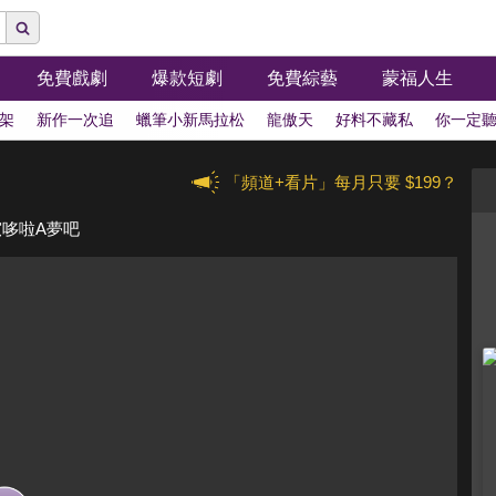
免費戲劇
爆款短劇
免費綜藝
蒙福人生
架
新作一次追
蠟筆小新馬拉松
龍傲天
好料不藏私
你一定
「頻道+看片」每月只要 $199？
窺哆啦A夢吧