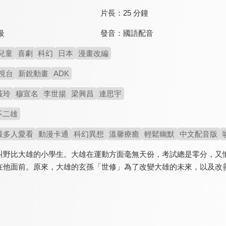
片長：
25 分鐘
發音：
國語配音
級
兒童
喜劇
科幻
日本
漫畫改編
視台
新銳動畫
ADK
筱玲
穆宣名
李世揚
梁興昌
連思宇
不二雄
最多人愛看
動漫卡通
科幻異想
溫馨療癒
輕鬆幽默
中文配音版
叫野比大雄的小學生。大雄在運動方面毫無天份，考試總是零分，又懶
在他面前。原來，大雄的玄孫「世修」為了改變大雄的未來，以及改善