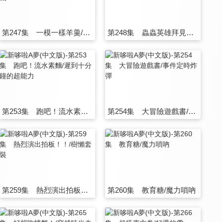
第247集 一模一樣羊羹/遺忘物傳送機
第248集 蟲蟲英雄拜見了/一寸帽子
第253集 跑吧！流水素麵/遲到十分鐘的超能力
第254集 大冒險遊戲書/事件定時炸彈
第259集 熱烈演出拍板！！/樹懶套裝
第260集 教育糖/魔力嗩吶