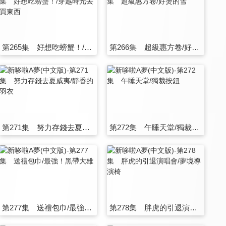
第265集 好想吃螃蟹！/穿越時光去買東西
第266集 超級惠方卷/好燙的雪
第271集 努力存錢去夏威夷/靜香的羽衣
第272集 午睡天堂/獨裁按鈕
第277集 送禮包巾/最強！黑帶大雄
第278集 胖虎的引退演唱會/夢境導演椅