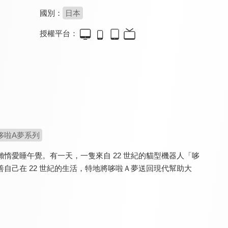
國別：
日本
授權平台：
新我們這一家(台語版)
新蠟筆小新 第十二季
新蠟筆小新 第三季(中文版)
9.2
9.5
9.2
全 26 集
更新至第 52 集
全 26 集
哆啦A夢系列
惰愛睡午覺。有一天，一隻來自 22 世紀的貓型機器人「哆
自己在 22 世紀的生活，特地將哆啦Ａ夢送回現代幫助大
蠟筆小新-宇宙人Pi力來襲！！(國)
新我們這一家
蠟筆小新-我和我的宇宙公主
8.0
9.2
8.0
全 26 集