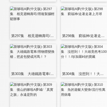
第297集 相見迴轉壽司/用複製腦輕鬆辦事
第298集 窮福神/走著走著上月球
第303集 大雄鐵路電車/用物體變換槍，把皮包變成河馬！？
第304集 沒想到！！大雄竟然考100分！！/珍加羅峠的寶藏