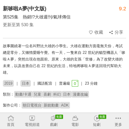
新哆啦A夢(中文版)
9.2
第525集 熱銷!?大雄週刊/氣球傳信
更新至第 530 集
收藏
分享
故事圍繞著一位名叫野比大雄的小學生。大雄在運動方面毫無天份，考試
總是零分，又懶惰愛睡午覺。有一天，一隻來自 22 世紀的貓型機器人「哆
啦Ａ夢」突然出現在他面前。原來，大雄的玄孫「世修」為了改變大雄的
未來，以及改善自己在 22 世紀的生活，特地將哆啦Ａ夢送回現代幫助大
雄。
2019
日本
國語配音
普遍級
23 分鐘
類別：
動畫/卡通
兒童
喜劇
科幻
日本
漫畫改編
製作公司：
朝日電視台
新銳動畫
ADK
配音：
陳美貞
林筱玲
穆宣名
李世揚
梁興昌
連思宇
首頁
電視頻道
戲劇
電影
短劇
更多
原著：
藤子・F・不二雄