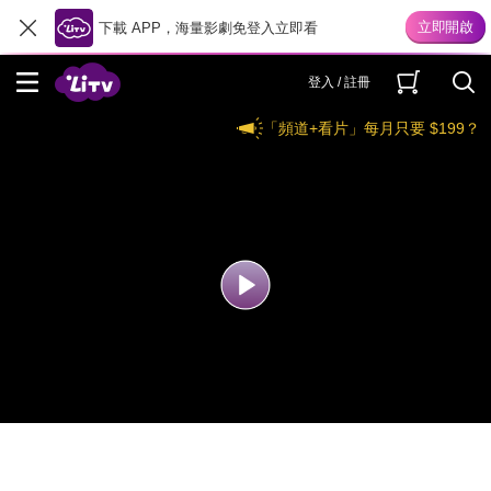
下載 APP，海量影劇免登入立即看
登入 / 註冊
「頻道+看片」每月只要 $199？