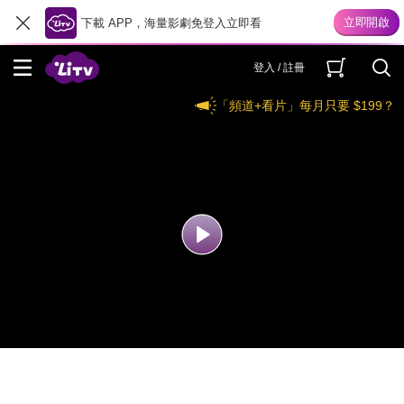
下載 APP，海量影劇免登入立即看
登入 / 註冊
「頻道+看片」每月只要 $199？