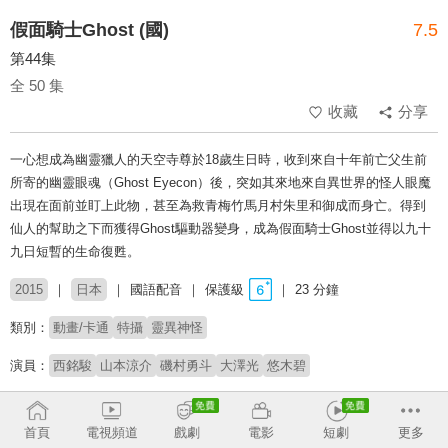
假面騎士Ghost (國)
7.5
第44集
全 50 集
收藏
分享
一心想成為幽靈獵人的天空寺尊於18歲生日時，收到來自十年前亡父生前
所寄的幽靈眼魂（Ghost Eyecon）後，突如其來地來自異世界的怪人眼魔
出現在面前並盯上此物，甚至為救青梅竹馬月村朱里和御成而身亡。得到
仙人的幫助之下而獲得Ghost驅動器變身，成為假面騎士Ghost並得以九十
九日短暫的生命復甦。
2015
日本
國語配音
保護級
23 分鐘
類別：
動畫/卡通
特攝
靈異神怪
演員：
西銘駿
山本涼介
磯村勇斗
大澤光
悠木碧
製作公司：
東映
首頁
電視頻道
戲劇
電影
短劇
更多
導演：
小野寺章