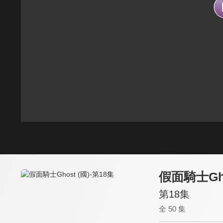
假面騎士Gho
第18集
全 50 集