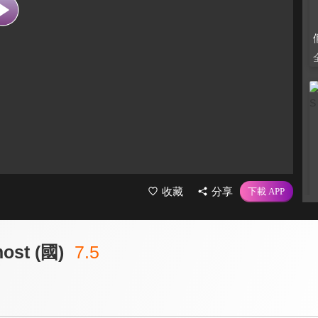
收藏
分享
st (國)
7.5