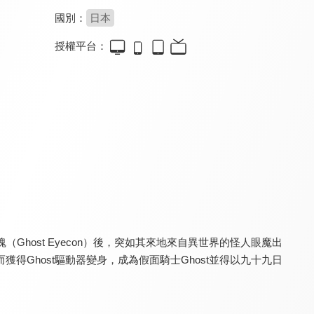
國別：
日本
授權平台：
超人力霸王X(中文版)
超人力霸王特利卡(中文版)
超人力霸王歐布 格鬥歐布
7.5
7.0
7.5
全 24 集
全 25 集
host Eyecon）後，突如其來地來自異世界的怪人眼魔出
超人力霸王歐布 格鬥歐布(中文版)
超人力霸王奧米加
超人力霸王德卡(中文版)
7.5
7.5
7.5
Ghost驅動器變身，成為假面騎士Ghost並得以九十九日
全 25 集
全 25 集