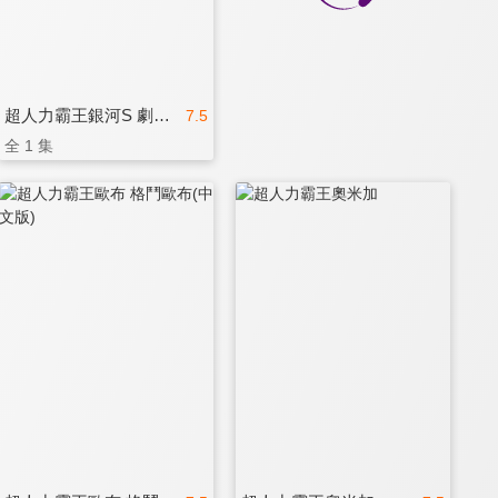
超人力霸王銀河S 劇場版(中文版)
7.5
全 1 集