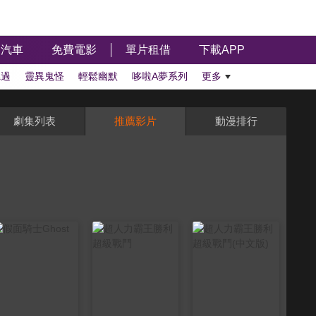
汽車
免費電影
單片租借
下載APP
聽過
靈異鬼怪
輕鬆幽默
哆啦A夢系列
更多
劇集列表
推薦影片
動漫排行