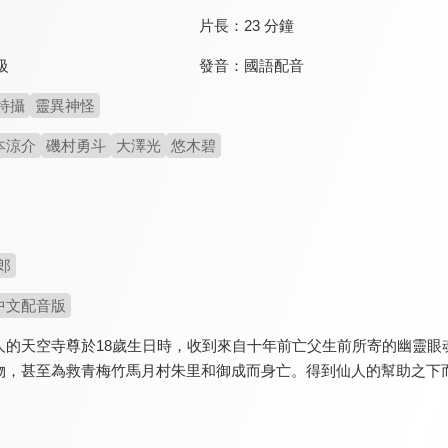
片長：
23 分鐘
發音：
國語配音
級
特攝
靈異神怪
本涼介
磯村勇斗
大澤光
悠木碧
郎
中文配音版
的天空寺尊於18歲生日時，收到來自十年前亡父生前所寄的幽靈眼魂（G
，甚至為救青梅竹馬月村朱里和御成而身亡。得到仙人的幫助之下而獲得