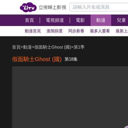
首頁
電視頻道
電影
動漫
兒童
動漫首頁
進階篩選
同步新番
最多人愛看
最新上
首頁
>
動漫
>
假面騎士Ghost (國)
>
第1季
假面騎士Ghost (國)
第18集