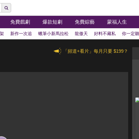
免費戲劇
爆款短劇
免費綜藝
蒙福人生
架
新作一次追
蠟筆小新馬拉松
龍傲天
好料不藏私
你一定
「頻道+看片」每月只要 $199？