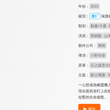
年份：
2015
級別：
保護
類別：
動畫/卡通
演員：
西銘駿
山
製作公司：
東映
導演：
小野寺章
原著：
石之森章太
主題：
騎士戰隊
一心想成為幽靈獵人
現在面前並盯上此物
短暫的生命復甦。
播放