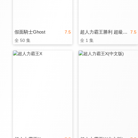
假面騎士Ghost
超人力霸王勝利 超級戰鬥
7.5
7.5
全 50 集
全 1 集