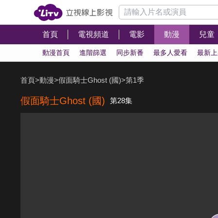
首頁
電視頻道
電影
動漫
兒童
動漫首頁
進階篩選
同步新番
最多人愛看
最新上
首頁
>
動漫
>
假面騎士Ghost (國)
>
第1季
假面騎士Ghost (國)
第28集