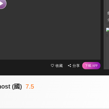
收藏
分享
st (國)
7.5