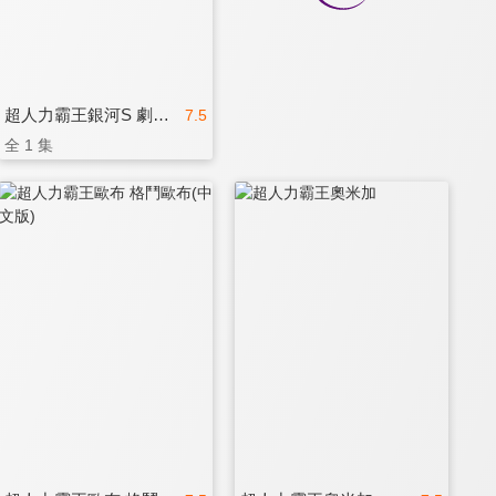
超人力霸王銀河S 劇場版(中文版)
7.5
全 1 集