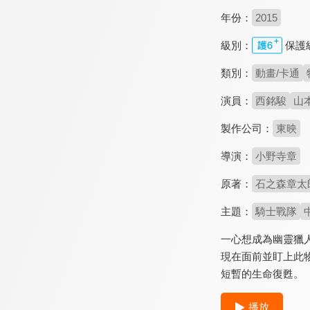
年份：
2015
級別：
保護
類別：
動畫/卡通
演員：
西銘駿
山
製作公司：
東映
導演：
小野寺章
原著：
石之森章太
主題：
騎士戰隊
一心想成為幽靈獵人
現在面前並盯上此物
短暫的生命復甦。
播放