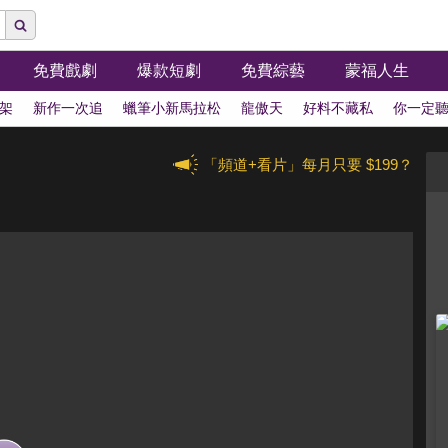
免費戲劇
爆款短劇
免費綜藝
蒙福人生
架
新作一次追
蠟筆小新馬拉松
龍傲天
好料不藏私
你一定
「頻道+看片」每月只要 $199？