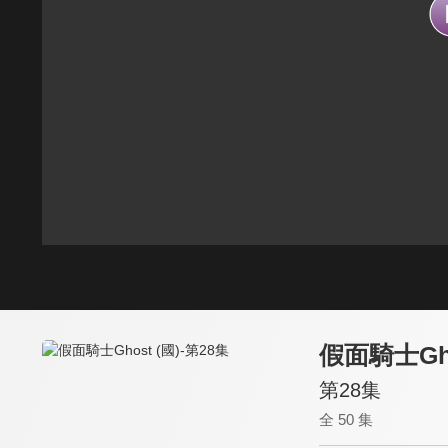
假面騎士Gho
第28集
全 50 集