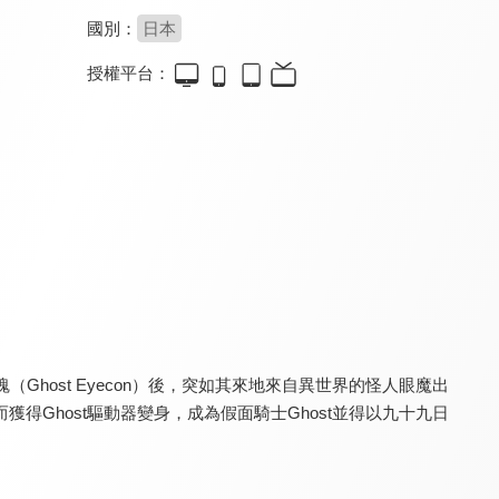
國別：
日本
授權平台：
超人力霸王X(中文版)
超人力霸王特利卡(中文版)
超人力霸王歐布 格鬥歐布
7.5
7.0
7.5
全 24 集
全 25 集
host Eyecon）後，突如其來地來自異世界的怪人眼魔出
超人力霸王歐布 格鬥歐布(中文版)
超人力霸王奧米加
超人力霸王德卡(中文版)
7.5
7.5
7.5
Ghost驅動器變身，成為假面騎士Ghost並得以九十九日
全 25 集
全 25 集