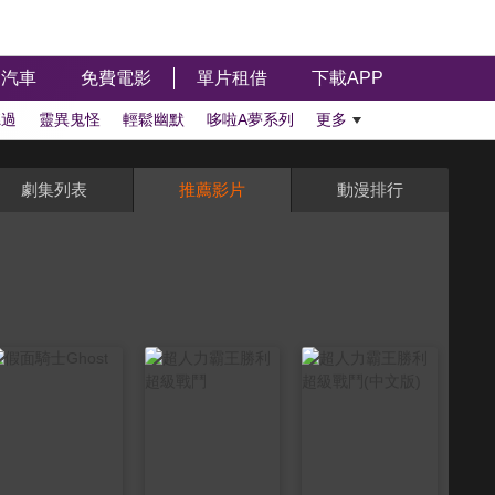
汽車
免費電影
單片租借
下載APP
聽過
靈異鬼怪
輕鬆幽默
哆啦A夢系列
更多
劇集列表
推薦影片
動漫排行