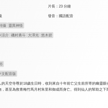
片長：
23 分鐘
發音：
國語配音
級
特攝
靈異神怪
本涼介
磯村勇斗
大澤光
悠木碧
郎
中文配音版
的天空寺尊於18歲生日時，收到來自十年前亡父生前所寄的幽靈眼魂（G
，甚至為救青梅竹馬月村朱里和御成而身亡。得到仙人的幫助之下而獲得