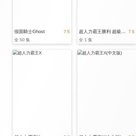
假面騎士Ghost
超人力霸王勝利 超級戰鬥
7.5
7.5
全 50 集
全 1 集