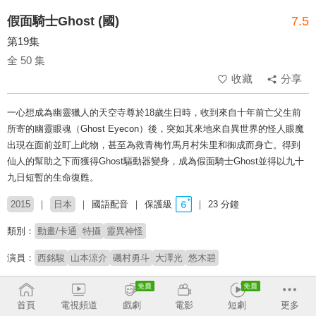
假面騎士Ghost (國)
7.5
第19集
全 50 集
收藏
分享
一心想成為幽靈獵人的天空寺尊於18歲生日時，收到來自十年前亡父生前
所寄的幽靈眼魂（Ghost Eyecon）後，突如其來地來自異世界的怪人眼魔
出現在面前並盯上此物，甚至為救青梅竹馬月村朱里和御成而身亡。得到
仙人的幫助之下而獲得Ghost驅動器變身，成為假面騎士Ghost並得以九十
九日短暫的生命復甦。
2015
日本
國語配音
保護級
23 分鐘
類別：
動畫/卡通
特攝
靈異神怪
演員：
西銘駿
山本涼介
磯村勇斗
大澤光
悠木碧
製作公司：
東映
首頁
電視頻道
戲劇
電影
短劇
更多
導演：
小野寺章