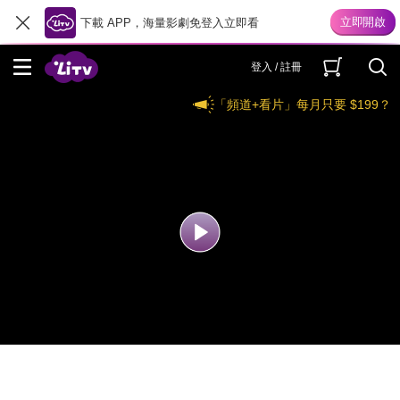
下載 APP，海量影劇免登入立即看
登入 / 註冊
「頻道+看片」每月只要 $199？