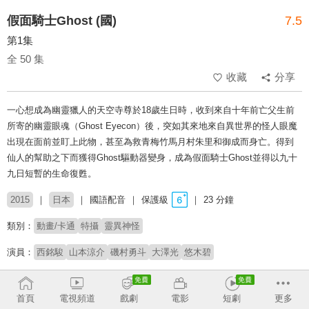
假面騎士Ghost (國)
7.5
第1集
全 50 集
收藏
分享
一心想成為幽靈獵人的天空寺尊於18歲生日時，收到來自十年前亡父生前
所寄的幽靈眼魂（Ghost Eyecon）後，突如其來地來自異世界的怪人眼魔
出現在面前並盯上此物，甚至為救青梅竹馬月村朱里和御成而身亡。得到
仙人的幫助之下而獲得Ghost驅動器變身，成為假面騎士Ghost並得以九十
九日短暫的生命復甦。
2015
日本
國語配音
保護級
23 分鐘
類別：
動畫/卡通
特攝
靈異神怪
演員：
西銘駿
山本涼介
磯村勇斗
大澤光
悠木碧
製作公司：
東映
首頁
電視頻道
戲劇
電影
短劇
更多
導演：
小野寺章