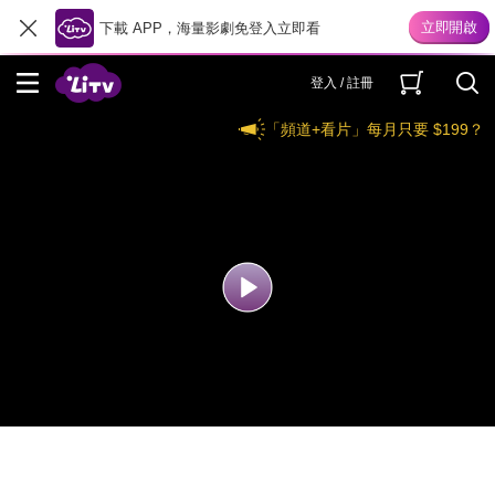
下載 APP，海量影劇免登入立即看
登入 / 註冊
「頻道+看片」每月只要 $199？