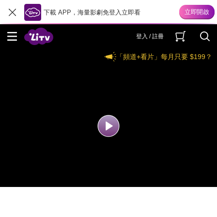
下載 APP，海量影劇免登入立即看
登入 / 註冊
「頻道+看片」每月只要 $199？