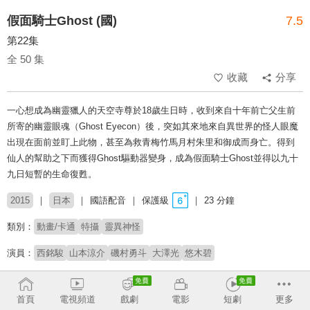
假面騎士Ghost (國)
7.5
第22集
全 50 集
收藏
分享
一心想成為幽靈獵人的天空寺尊於18歲生日時，收到來自十年前亡父生前
所寄的幽靈眼魂（Ghost Eyecon）後，突如其來地來自異世界的怪人眼魔
出現在面前並盯上此物，甚至為救青梅竹馬月村朱里和御成而身亡。得到
仙人的幫助之下而獲得Ghost驅動器變身，成為假面騎士Ghost並得以九十
九日短暫的生命復甦。
2015
日本
國語配音
保護級
23 分鐘
類別：
動畫/卡通
特攝
靈異神怪
演員：
西銘駿
山本涼介
磯村勇斗
大澤光
悠木碧
製作公司：
東映
首頁
電視頻道
戲劇
電影
短劇
更多
導演：
小野寺章