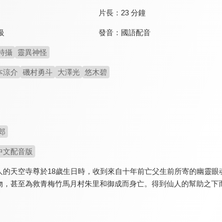
片長：
23 分鐘
發音：
國語配音
級
特攝
靈異神怪
本涼介
磯村勇斗
大澤光
悠木碧
郎
中文配音版
的天空寺尊於18歲生日時，收到來自十年前亡父生前所寄的幽靈眼魂（G
，甚至為救青梅竹馬月村朱里和御成而身亡。得到仙人的幫助之下而獲得