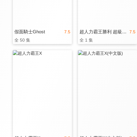
假面騎士Ghost
超人力霸王勝利 超級戰鬥
7.5
7.5
全 50 集
全 1 集