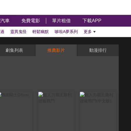
汽車
免費電影
單片租借
下載APP
聽過
靈異鬼怪
輕鬆幽默
哆啦A夢系列
更多
劇集列表
推薦影片
動漫排行