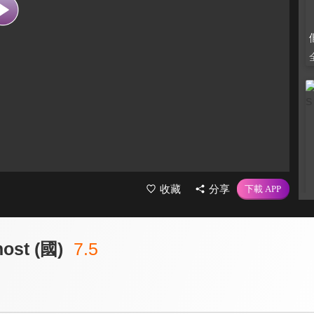
收藏
分享
st (國)
7.5