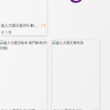
超人力霸王銀河S 劇場版(中文版)
7.5
全 1 集