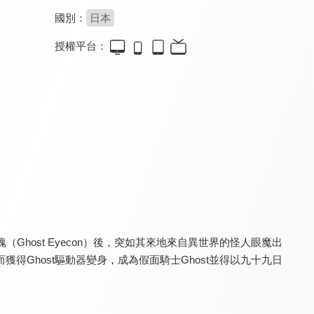
國別：
日本
授權平台：
超人力霸王X(中文版)
超人力霸王特利卡(中文版)
超人力霸王歐布 格鬥歐布
7.5
7.0
7.5
全 24 集
全 25 集
host Eyecon）後，突如其來地來自異世界的怪人眼魔出
超人力霸王歐布 格鬥歐布(中文版)
超人力霸王奧米加
超人力霸王德卡(中文版)
7.5
7.5
7.5
Ghost驅動器變身，成為假面騎士Ghost並得以九十九日
全 25 集
全 25 集