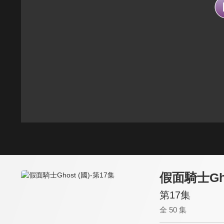
假面騎士Gho
第17集
全 50 集