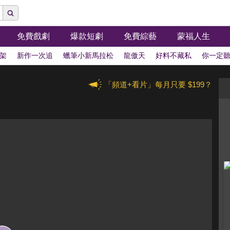
免費戲劇
爆款短劇
免費綜藝
蒙福人生
架
新作一次追
蠟筆小新馬拉松
龍傲天
好料不藏私
你一定
「頻道+看片」每月只要 $199？