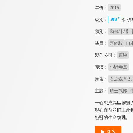
年份：
2015
級別：
保護
類別：
動畫/卡通
演員：
西銘駿
山
製作公司：
東映
導演：
小野寺章
原著：
石之森章太
主題：
騎士戰隊
一心想成為幽靈獵人
現在面前並盯上此物
短暫的生命復甦。
播放