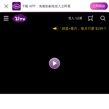
下載 APP，海量影劇免登入立即看
登入 / 註冊
「頻道+看片」每月只要 $199？