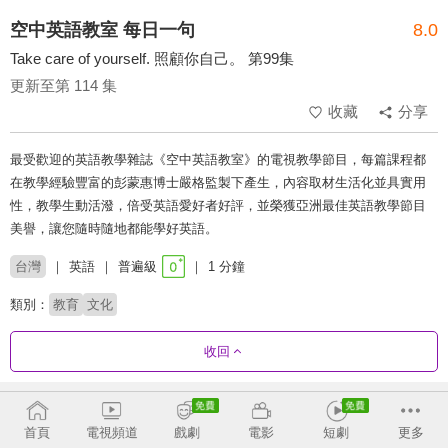
空中英語教室 每日一句
8.0
Take care of yourself. 照顧你自己。 第99集
更新至第 114 集
收藏
分享
最受歡迎的英語教學雜誌《空中英語教室》的電視教學節目，每篇課程都
在教學經驗豐富的彭蒙惠博士嚴格監製下產生，內容取材生活化並具實用
性，教學生動活潑，倍受英語愛好者好評，並榮獲亞洲最佳英語教學節目
美譽，讓您隨時隨地都能學好英語。
台灣
英語
普遍級
1 分鐘
類別：
教育
文化
收回
劇集列表
反序
首頁
電視頻道
戲劇
電影
短劇
更多