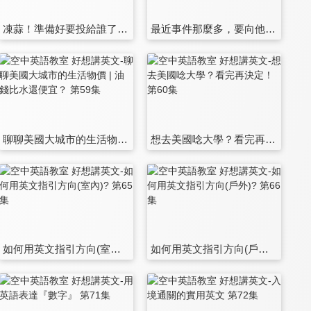
凍蒜！準備好要投給誰了嗎？到底選票英文怎麼講才對？ 第53集
最近事件那麼多，要向他人表達同情或哀悼之意，你可以參考這些說法 第54集
聊聊美國大城市的生活物價 | 油錢比水還便宜？ 第59集
想去美國唸大學？看完再決定！ 第60集
如何用英文指引方向(室內)? 第65集
如何用英文指引方向(戶外)? 第66集