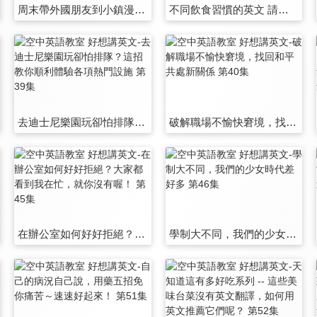
周末帶外國朋友到小鎮漫遊，這樣玩就對啦 第33集
不同飲食習慣的英文 請吃飯代訂餐不踩雷 第34集
去迪士尼樂園玩卻怕排隊？這招教你順利體驗各項熱門設施 第39集
破解職場不愉快窘境，找回和平共處新關係 第40集
在辦公室如何好好拒絕？大家都看到我在忙，就你沒有喔！ 第45集
學制大不同，我們的少女時代差好多 第46集