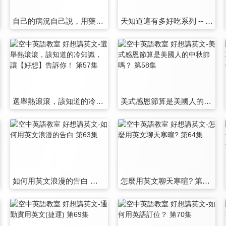
自己的病況自己說，用藥五招免你痛苦～速速好起來！ 第51集
天知道這有多好吃系列 -- 這些美味台菜沒有英文翻譯，如何用英文推薦它們呢？ 第52集
選舉熱滾滾，該知道的冷知識，讓【好想】告訴你！ 第57集
美式感恩節算是美國人的中秋節嗎？ 第58集
如何用英文浪漫的告白 第63集
怎麼用英文聊天寒暄? 第64集