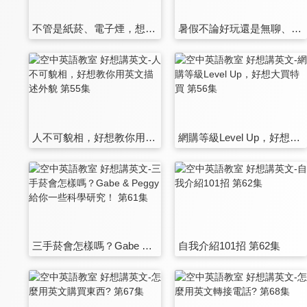
不管是紙菸、電子煙，想要謝絕交際菸，你可以用的有禮貌英文 第49集
暑假不論好玩還是無聊、重修還是延畢 | 各種情況都能用英文聊 第50集
人不可貌相，好想教你用英文描述外貌 第55集
網購等級Level Up，好想大買特買 第56集
三手菸會怎樣嗎？Gabe & Peggy 給你一些科學研究！ 第61集
自我介紹101招 第62集