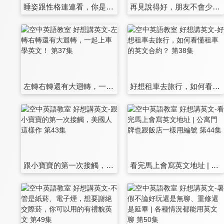
睡姿跟性格連連看，你是哪一種睡法？關於睡眠的各種英文 第31集
再見說得好，朋友不會少 | 說了再見真的還能再見嗎？ 第32集
左轉右轉還有大迴轉，一起上車學英文！ 第37集
好想租車去旅行，如何看懂租車的英文合約？ 第38集
跟小寶寶的第一次接觸，美國人這樣作 第43集
看完馬上會寫英文地址 | 公寓門牌也跟飯店一樣用編號 第44集