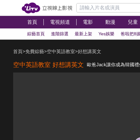
首頁
電視頻道
電影
動漫
兒童
綜藝首頁
進階篩選
最新上架
Yes娛樂
爸啦把8
首頁
>
免費綜藝
>
空中英語教室
>
好想講英文
空中英語教室 好想講英文
歐爸Jack讓你成為韓國禮