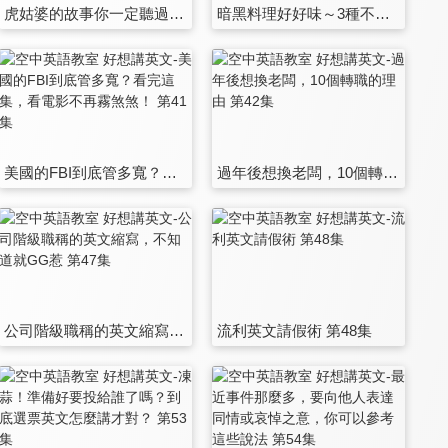
虎姑婆的故事你一定聽過，那牙仙和復活節彩蛋是什麼故事，你知道嗎？ 第35集
暗黑料理好好味～3種不同的烹調種類，用英文講給你聽！ 第36集
美國的FBI到底管多寬？看完這集，看電影不再霧煞煞！ 第41集
過年後想換老闆，10個轉職的理由 第42集
公司階級職稱的英文縮寫，不知道就GG惹 第47集
流利英文請假術 第48集