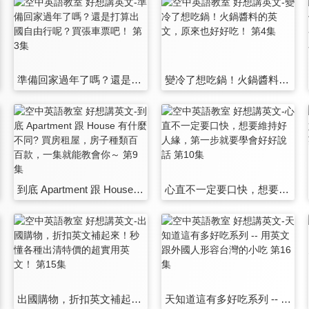
準備回家過年了嗎？還是打算出國自由行呢？買張車票吧！ 第3集
變冷了想吃鍋！火鍋醬料的英文，原來也好好吃！ 第4集
到底 Apartment 跟 House 有什麼不同? 買房租屋，房子種類百百款，一集就能教會你～ 第9集
心直不一定要口快，想要維持好人緣，第一步就要學會好好說話 第10集
出國購物，折扣英文補起來！秒懂各種出清特價的超實用英文！ 第15集
天知道這有多好吃系列 -- 用英文跟外國人形容台灣的小吃 第16集