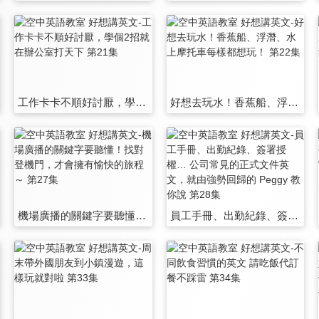
工作卡卡不順好討厭，學個2招就在辦公室打天下 第21集
好想去玩水！香蕉船、浮潛、水上摩托車每樣都想玩！ 第22集
機場廣播的關鍵字要聽懂！找對登機門，才會擁有愉快的旅程～ 第27集
員工手冊、出勤紀錄、簽署授權… 公司常見的正式文件英文，就由強勢回歸的 Peggy 教你說 第28集