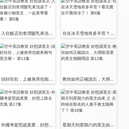
入住飯店別拿潤髮乳來洗澡了！各種小物英文，一起來學看看！ 第5集
住在冰天雪地有多辛苦？看完實在不覺得冷了！ 第6集
頭好壯壯，上健身房也能來兩句英文喔～ 第11集
教你如何正確說出，大掃除清潔的英文相關用語 第12集
外國考駕照超真實，好想上路去兜風 第17集
星期天到星期六的英文由來 之 古時候在取名的人會不會太隨興了？ 第18集