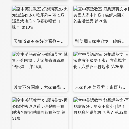
天知道這有多好吃系列-- 蒸地瓜還是烤地瓜？你喜歡哪種口味？ 第19集
到美國人家中作客 | 破解東西方的生活差異 第20集
其實不分國籍，大家都覺得繳稅很麻煩！ 第25集
人家也有美國夢！東西方職場文化，六點評比聊起來 第26集