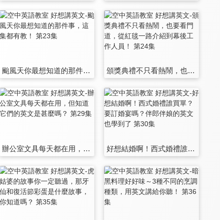
颱風天你最想知道的那件事，這集都有教！ 第23集
頒獎典禮不只看熱鬧，也要看門道，從紅毯一路介紹到幕後工作人員！ 第24集
辦公室文具每天都在用，但知道它們的英文是甚麼嗎？ 第29集
好想結婚啊！西式婚禮誰買單？要訂婚宴嗎？伴郎伴娘的英文也學到了 第30集