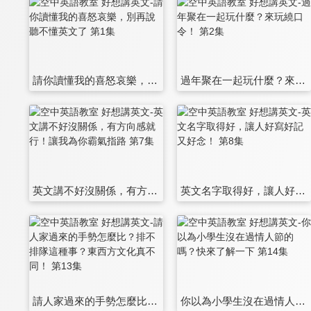
請你讀懂我的喜怒哀樂，別再說聽不懂英文了 第1集
過年聚在一起玩什麼？來玩繞口令！ 第2集
英文講不好沒關係，有方向感就行！讓我為你霸氣指路 第7集
英文名字取得好，讓人好寫好記又好念！ 第8集
請人家過來的手勢怎麼比？排不排隊這種事？東西方文化真不同！ 第13集
你以為小學生沒在過情人節的嗎？快來了解一下 第14集