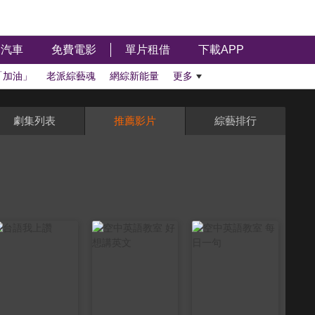
汽車
免費電影
單片租借
下載APP
「加油」
老派綜藝魂
網綜新能量
更多
劇集列表
推薦影片
綜藝排行