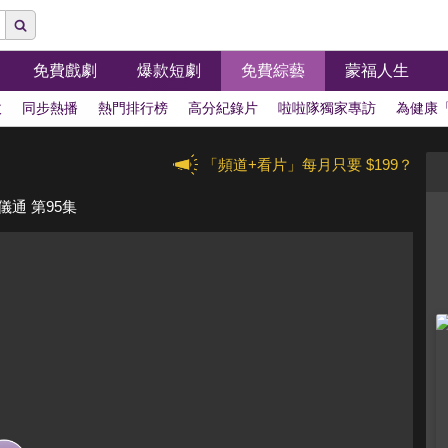
免費戲劇
爆款短劇
免費綜藝
蒙福人生
拔
同步熱播
熱門排行榜
高分紀錄片
啦啦隊獨家專訪
為健康
「頻道+看片」每月只要 $199？
儀通 第95集