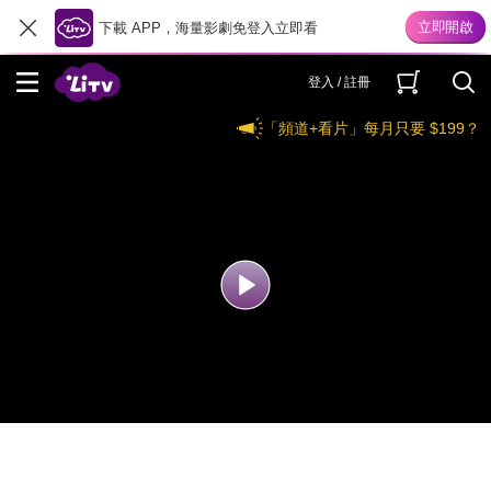
下載 APP，海量影劇免登入立即看
登入 / 註冊
「頻道+看片」每月只要 $199？