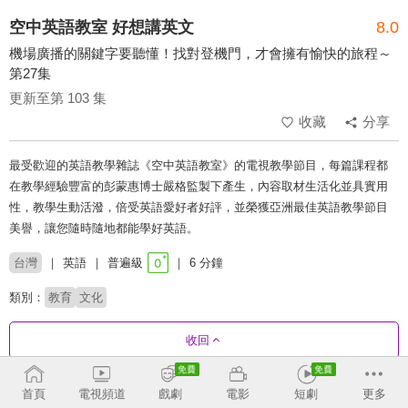
空中英語教室 好想講英文
8.0
機場廣播的關鍵字要聽懂！找對登機門，才會擁有愉快的旅程～
第27集
更新至第 103 集
收藏
分享
最受歡迎的英語教學雜誌《空中英語教室》的電視教學節目，每篇課程都
在教學經驗豐富的彭蒙惠博士嚴格監製下產生，內容取材生活化並具實用
性，教學生動活潑，倍受英語愛好者好評，並榮獲亞洲最佳英語教學節目
美譽，讓您隨時隨地都能學好英語。
台灣
英語
普遍級
6 分鐘
類別：
教育
文化
收回
首頁
電視頻道
戲劇
電影
短劇
更多
劇集列表
反序