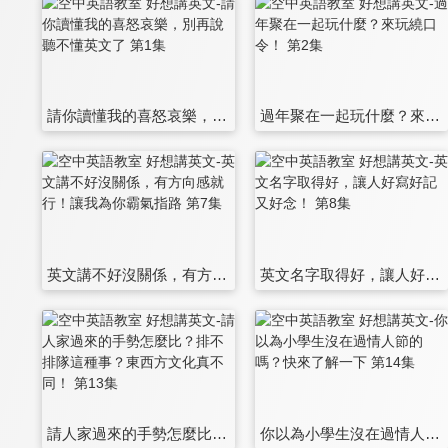
請你讀懂我的喜怒哀樂，別再說聽不懂英文了 第1集
過年聚在一起玩什麼？來玩繞口令！ 第2集
英文講不好沒關係，有方向感就行！讓我為你霸氣指路 第7集
英文名字取得好，讓人好寫好記又好念！ 第8集
請人家過來的手勢怎麼比？排不排隊這種事？東西方文化真不同！ 第13集
你以為小學生沒在過情人節的嗎？快來了解一下 第14集