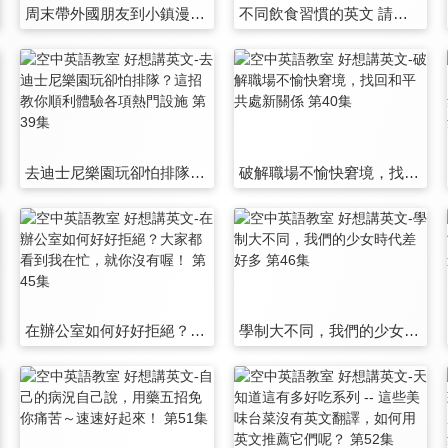
周末帶外國朋友到小鎮漫遊，這樣玩就對啦 第33集
不同飲食習慣的英文 請吃飯代訂餐不踩雷 第34集
去迪士尼樂園玩卻怕排隊？這招教你順利體驗各項熱門設施 第39集
破解職場不愉快窘境，找回和平共處新關係 第40集
在辦公室如何好好拒絕？大家都看到我在忙，就你沒有喔！ 第45集
學制大不同，我們的少女時代差好多 第46集