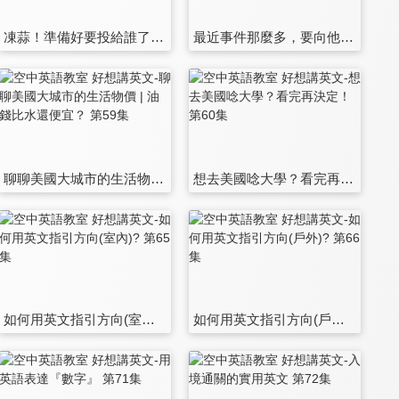
凍蒜！準備好要投給誰了嗎？到底選票英文怎麼講才對？ 第53集
最近事件那麼多，要向他人表達同情或哀悼之意，你可以參考這些說法 第54集
聊聊美國大城市的生活物價 | 油錢比水還便宜？ 第59集
想去美國唸大學？看完再決定！ 第60集
如何用英文指引方向(室內)? 第65集
如何用英文指引方向(戶外)? 第66集