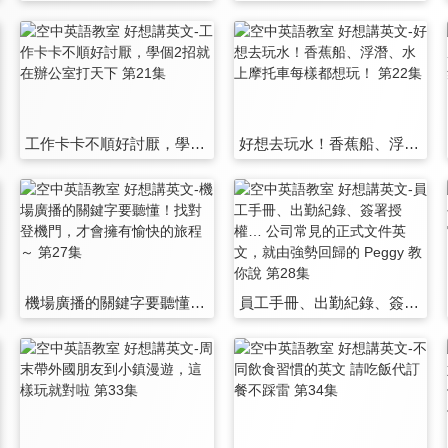
工作卡卡不順好討厭，學個2招就在辦公室打天下 第21集
好想去玩水！香蕉船、浮潛、水上摩托車每樣都想玩！ 第22集
機場廣播的關鍵字要聽懂！找對登機門，才會擁有愉快的旅程～ 第27集
員工手冊、出勤紀錄、簽署授權… 公司常見的正式文件英文，就由強勢回歸的 Peggy 教你說 第28集