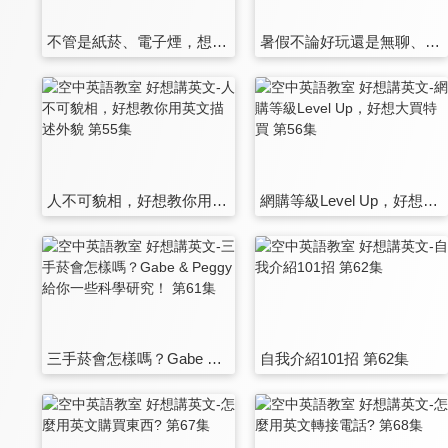
不管是紙菸、電子煙，想要謝絕交際菸，你可以用的有禮貌英文 第49集
暑假不論好玩還是無聊、重修還是延畢 | 各種情況都能用英文聊 第50集
人不可貌相，好想教你用英文描述外貌 第55集
網購等級Level Up，好想大買特買 第56集
三手菸會怎樣嗎？Gabe & Peggy 給你一些科學研究！ 第61集
自我介紹101招 第62集