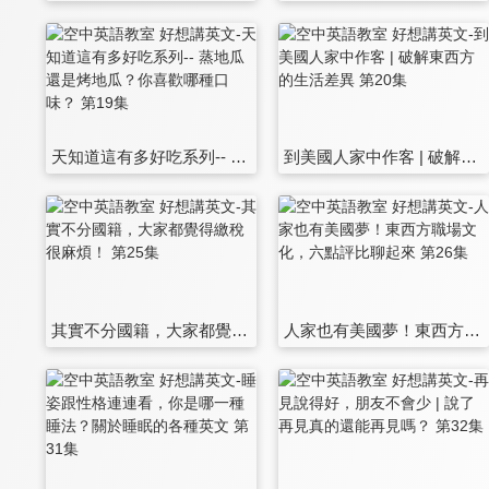
天知道這有多好吃系列-- 蒸地瓜還是烤地瓜？你喜歡哪種口味？ 第19集
到美國人家中作客 | 破解東西方的生活差異 第20集
其實不分國籍，大家都覺得繳稅很麻煩！ 第25集
人家也有美國夢！東西方職場文化，六點評比聊起來 第26集