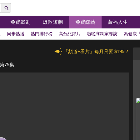
免費戲劇
爆款短劇
免費綜藝
蒙福人生
拔
同步熱播
熱門排行榜
高分紀錄片
啦啦隊獨家專訪
為健康
「頻道+看片」每月只要 $199？
第79集