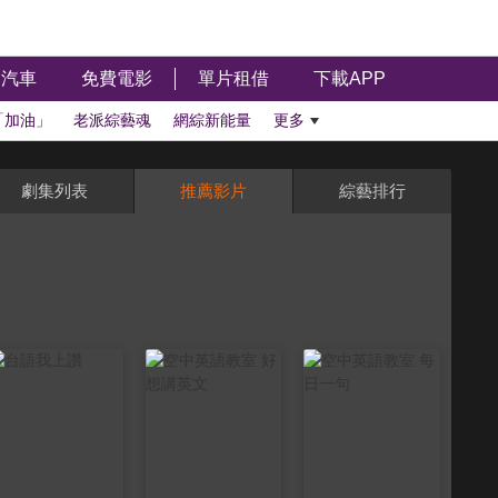
汽車
免費電影
單片租借
下載APP
「加油」
老派綜藝魂
網綜新能量
更多
劇集列表
推薦影片
綜藝排行