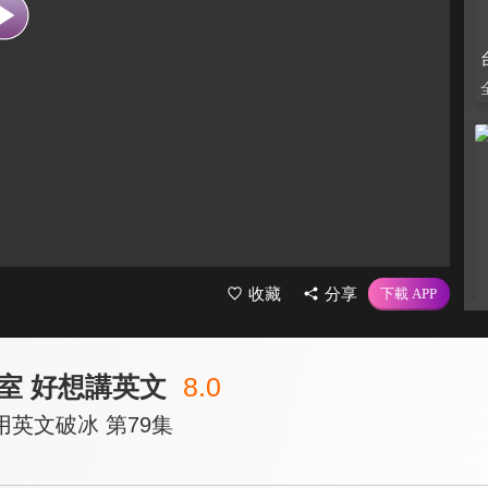
收藏
分享
室 好想講英文
8.0
英文破冰 第79集