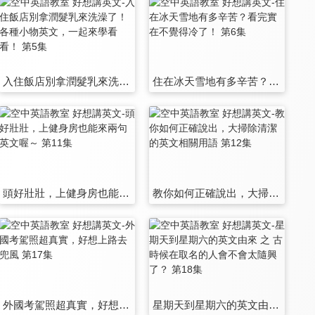
入住飯店別拿潤髮乳來洗澡了！各種小物英文，一起來學看看！ 第5集
住在冰天雪地有多辛苦？看完實在不覺得冷了！ 第6集
頭好壯壯，上健身房也能來兩句英文喔～ 第11集
教你如何正確說出，大掃除清潔的英文相關用語 第12集
外國考駕照超真實，好想上路去兜風 第17集
星期天到星期六的英文由來 之 古時候在取名的人會不會太隨興了？ 第18集