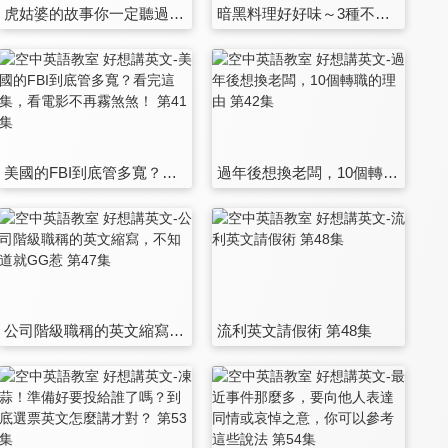
虎姑婆的故事你一定聽過，那牙仙和復活節彩蛋是什麼故事，你知道嗎？ 第35集
暗黑料理好好味～3種不同的烹調種類，用英文講給你聽！ 第36集
美國的FBI到底管多寬？看完這集，看電影不再霧煞煞！ 第41集
過年後想換老闆，10個轉職的理由 第42集
公司階級職稱的英文縮寫，不知道就GG惹 第47集
流利英文請假術 第48集