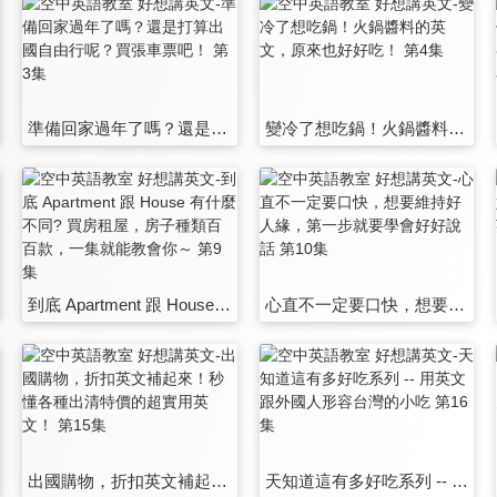
準備回家過年了嗎？還是打算出國自由行呢？買張車票吧！ 第3集
變冷了想吃鍋！火鍋醬料的英文，原來也好好吃！ 第4集
到底 Apartment 跟 House 有什麼不同? 買房租屋，房子種類百百款，一集就能教會你～ 第9集
心直不一定要口快，想要維持好人緣，第一步就要學會好好說話 第10集
出國購物，折扣英文補起來！秒懂各種出清特價的超實用英文！ 第15集
天知道這有多好吃系列 -- 用英文跟外國人形容台灣的小吃 第16集