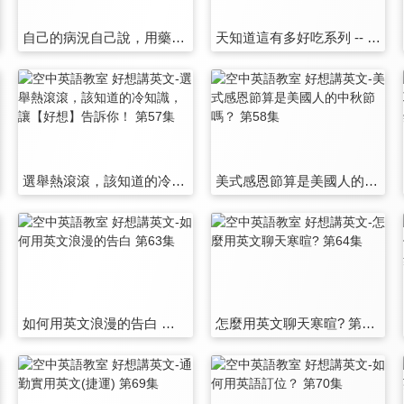
自己的病況自己說，用藥五招免你痛苦～速速好起來！ 第51集
天知道這有多好吃系列 -- 這些美味台菜沒有英文翻譯，如何用英文推薦它們呢？ 第52集
選舉熱滾滾，該知道的冷知識，讓【好想】告訴你！ 第57集
美式感恩節算是美國人的中秋節嗎？ 第58集
如何用英文浪漫的告白 第63集
怎麼用英文聊天寒暄? 第64集