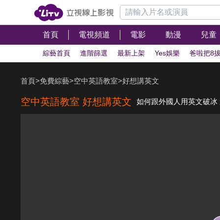
首頁
電視頻道
電影
動漫
兒童
綜藝首頁
進階篩選
最新上架
Yes娛樂
爸啦把8
首頁
>
免費綜藝
>
空中英語教室
>
好想講英文
空中英語教室 好想講英文
如何跟外國人用英文破冰 