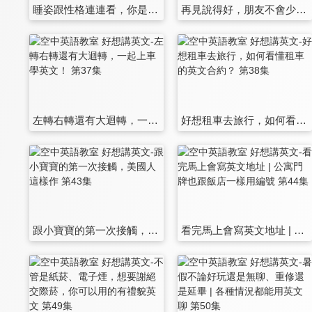
睡姿跟性格連連看，你是哪一種睡法？關於睡眠的各種英文 第31集
再見說得好，朋友不會少 | 說了再見真的還能再見嗎？ 第32集
左轉右轉還有大迴轉，一起上車學英文！ 第37集
好想租車去旅行，如何看懂租車的英文合約？ 第38集
跟小寶寶的第一次接觸，美國人這樣作 第43集
看完馬上會寫英文地址 | 公寓門牌也跟飯店一樣用編號 第44集