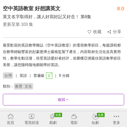
空中英語教室 好想講英文
8.0
英文名字取得好，讓人好寫好記又好念！ 第8集
更新至第 103 集
收藏
分享
最受歡迎的英語教學雜誌《空中英語教室》的電視教學節目，每篇課程都
在教學經驗豐富的彭蒙惠博士嚴格監製下產生，內容取材生活化並具實用
性，教學生動活潑，倍受英語愛好者好評，並榮獲亞洲最佳英語教學節目
美譽，讓您隨時隨地都能學好英語。
台灣
英語
普遍級
8 分鐘
類別：
教育
文化
收回
劇集列表
反序
首頁
電視頻道
戲劇
電影
短劇
更多