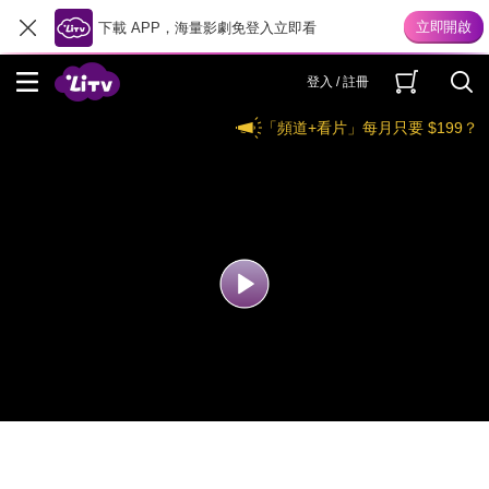
下載 APP，海量影劇免登入立即看
登入 / 註冊
「頻道+看片」每月只要 $199？