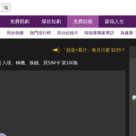
免費戲劇
爆款短劇
免費綜藝
蒙福人生
拔
同步熱播
熱門排行榜
高分紀錄片
啦啦隊獨家專訪
為健康
「頻道+看片」每月只要 $199？
 入境、轉機、換錢、買SIM卡 第100集