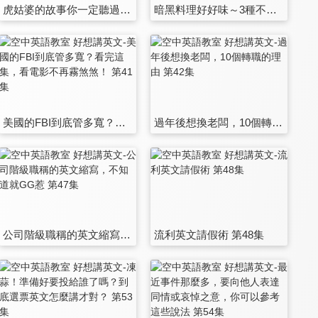
虎姑婆的故事你一定聽過，那牙仙和復活節彩蛋是什麼故事，你知道嗎？ 第35集
暗黑料理好好味～3種不同的烹調種類，用英文講給你聽！ 第36集
美國的FBI到底管多寬？看完這集，看電影不再霧煞煞！ 第41集
過年後想換老闆，10個轉職的理由 第42集
公司階級職稱的英文縮寫，不知道就GG惹 第47集
流利英文請假術 第48集