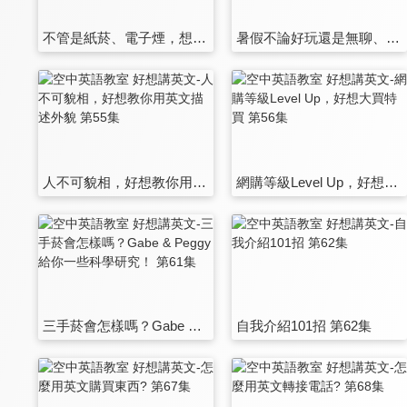
不管是紙菸、電子煙，想要謝絕交際菸，你可以用的有禮貌英文 第49集
暑假不論好玩還是無聊、重修還是延畢 | 各種情況都能用英文聊 第50集
人不可貌相，好想教你用英文描述外貌 第55集
網購等級Level Up，好想大買特買 第56集
三手菸會怎樣嗎？Gabe & Peggy 給你一些科學研究！ 第61集
自我介紹101招 第62集