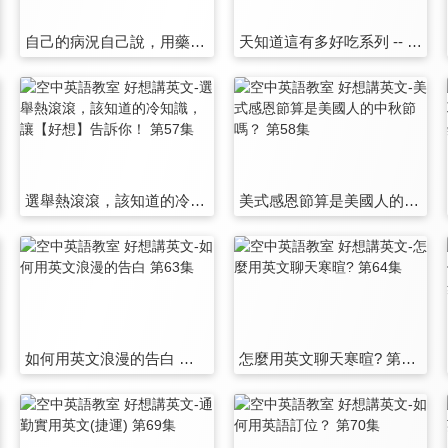
自己的病況自己說，用藥五招免你痛苦～速速好起來！ 第51集
天知道這有多好吃系列 -- 這些美味台菜沒有英文翻譯，如何用英文推薦它們呢？ 第52集
選舉熱滾滾，該知道的冷知識，讓【好想】告訴你！ 第57集
美式感恩節算是美國人的中秋節嗎？ 第58集
如何用英文浪漫的告白 第63集
怎麼用英文聊天寒暄? 第64集