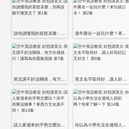
請你讀懂我的喜怒哀樂，別再說聽不懂英文了 第1集
過年聚在一起玩什麼？來玩繞口令！ 第2集
英文講不好沒關係，有方向感就行！讓我為你霸氣指路 第7集
英文名字取得好，讓人好寫好記又好念！ 第8集
請人家過來的手勢怎麼比？排不排隊這種事？東西方文化真不同！ 第13集
你以為小學生沒在過情人節的嗎？快來了解一下 第14集