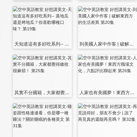
天知道這有多好吃系列-- 蒸地瓜還是烤地瓜？你喜歡哪種口味？ 第19集
到美國人家中作客 | 破解東西方的生活差異 第20集
其實不分國籍，大家都覺得繳稅很麻煩！ 第25集
人家也有美國夢！東西方職場文化，六點評比聊起來 第26集