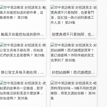
颱風天你最想知道的那件事，這集都有教！ 第23集
頒獎典禮不只看熱鬧，也要看門道，從紅毯一路介紹到幕後工作人員！ 第24集
辦公室文具每天都在用，但知道它們的英文是甚麼嗎？ 第29集
好想結婚啊！西式婚禮誰買單？要訂婚宴嗎？伴郎伴娘的英文也學到了 第30集