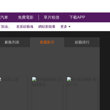
汽車
免費電影
單片租借
下載APP
「加油」
老派綜藝魂
網綜新能量
更多
劇集列表
推薦影片
綜藝排行