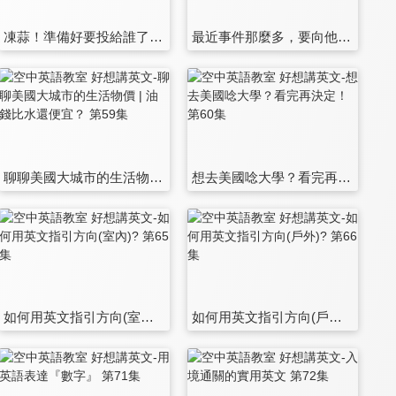
凍蒜！準備好要投給誰了嗎？到底選票英文怎麼講才對？ 第53集
最近事件那麼多，要向他人表達同情或哀悼之意，你可以參考這些說法 第54集
聊聊美國大城市的生活物價 | 油錢比水還便宜？ 第59集
想去美國唸大學？看完再決定！ 第60集
如何用英文指引方向(室內)? 第65集
如何用英文指引方向(戶外)? 第66集