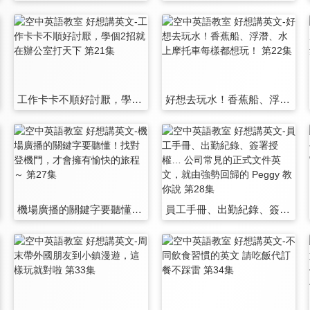
工作卡卡不順好討厭，學個2招就在辦公室打天下 第21集
好想去玩水！香蕉船、浮潛、水上摩托車每樣都想玩！ 第22集
機場廣播的關鍵字要聽懂！找對登機門，才會擁有愉快的旅程～ 第27集
員工手冊、出勤紀錄、簽署授權… 公司常見的正式文件英文，就由強勢回歸的 Peggy 教你說 第28集