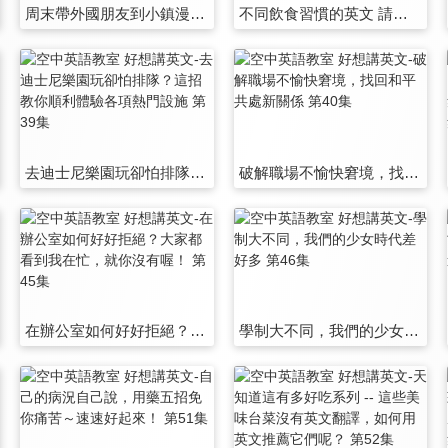
周末帶外國朋友到小鎮漫遊，這樣玩就對啦 第33集
不同飲食習慣的英文 請吃飯代訂餐不踩雷 第34集
去迪士尼樂園玩卻怕排隊？這招教你順利體驗各項熱門設施 第39集
破解職場不愉快窘境，找回和平共處新關係 第40集
在辦公室如何好好拒絕？大家都看到我在忙，就你沒有喔！ 第45集
學制大不同，我們的少女時代差好多 第46集