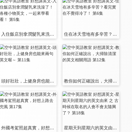
入住飯店別拿潤髮乳來洗澡了！各種小物英文，一起來學看看！ 第5集
住在冰天雪地有多辛苦？看完實在不覺得冷了！ 第6集
頭好壯壯，上健身房也能來兩句英文喔～ 第11集
教你如何正確說出，大掃除清潔的英文相關用語 第12集
外國考駕照超真實，好想上路去兜風 第17集
星期天到星期六的英文由來 之 古時候在取名的人會不會太隨興了？ 第18集