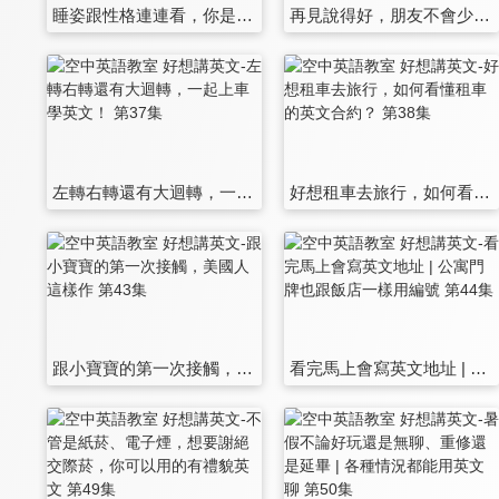
睡姿跟性格連連看，你是哪一種睡法？關於睡眠的各種英文 第31集
再見說得好，朋友不會少 | 說了再見真的還能再見嗎？ 第32集
左轉右轉還有大迴轉，一起上車學英文！ 第37集
好想租車去旅行，如何看懂租車的英文合約？ 第38集
跟小寶寶的第一次接觸，美國人這樣作 第43集
看完馬上會寫英文地址 | 公寓門牌也跟飯店一樣用編號 第44集