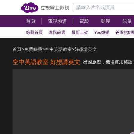
首頁
電視頻道
電影
動漫
兒童
綜藝首頁
進階篩選
最新上架
Yes娛樂
爸啦把8
首頁
>
免費綜藝
>
空中英語教室
>
好想講英文
空中英語教室 好想講英文
出國旅遊，機場實用英語 |