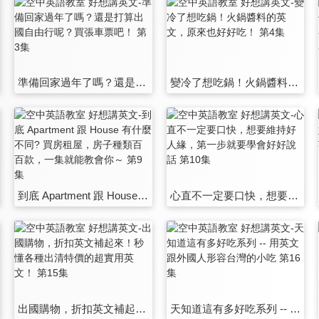
準備回家過年了嗎？還是打算出國自由行呢？買張車票吧！ 第3集
變冷了想吃鍋！火鍋醬料的英文，原來也好好吃！ 第4集
到底 Apartment 跟 House 有什麼不同? 買房租屋，房子種類百百款，一集就能教會你～ 第9集
心直不一定要口快，想要維持好人緣，第一步就要學會好好說話 第10集
出國購物，折扣英文補起來！秒懂各種出清特價的超實用英文！ 第15集
天知道這有多好吃系列 -- 用英文跟外國人形容台灣的小吃 第16集