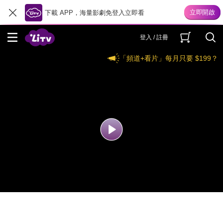
下載 APP，海量影劇免登入立即看
登入 / 註冊
「頻道+看片」每月只要 $199？