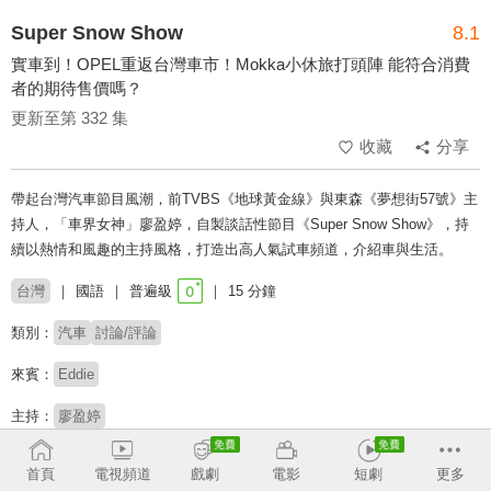
Super Snow Show
8.1
實車到！OPEL重返台灣車市！Mokka小休旅打頭陣 能符合消費
者的期待售價嗎？
更新至第 332 集
收藏
分享
帶起台灣汽車節目風潮，前TVBS《地球黃金線》與東森《夢想街57號》主
持人，「車界女神」廖盈婷，自製談話性節目《Super Snow Show》，持
續以熱情和風趣的主持風格，打造出高人氣試車頻道，介紹車與生活。
台灣
國語
普遍級
15 分鐘
類別：
汽車
討論/評論
來賓：
Eddie
主持：
廖盈婷
收回
首頁
電視頻道
戲劇
電影
短劇
更多