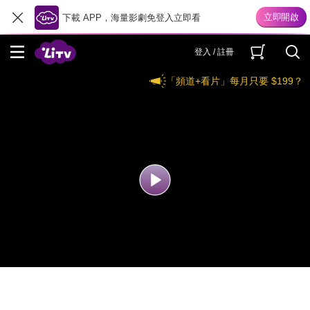
下載 APP，海量影劇免登入立即看
登入 / 註冊
「頻道+看片」每月只要 $199？