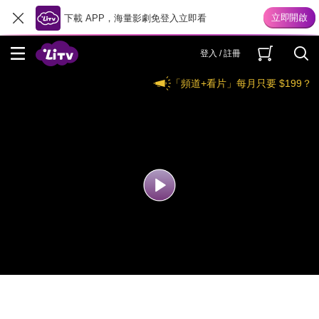
下載 APP，海量影劇免登入立即看
登入 / 註冊
「頻道+看片」每月只要 $199？