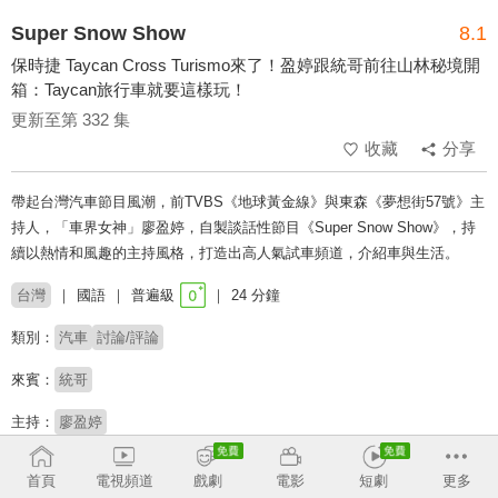
Super Snow Show
8.1
保時捷 Taycan Cross Turismo來了！盈婷跟統哥前往山林秘境開
箱：Taycan旅行車就要這樣玩！
更新至第 332 集
收藏
分享
帶起台灣汽車節目風潮，前TVBS《地球黃金線》與東森《夢想街57號》主
持人，「車界女神」廖盈婷，自製談話性節目《Super Snow Show》，持
續以熱情和風趣的主持風格，打造出高人氣試車頻道，介紹車與生活。
台灣
國語
普遍級
24 分鐘
類別：
汽車
討論/評論
來賓：
統哥
主持：
廖盈婷
收回
首頁
電視頻道
戲劇
電影
短劇
更多