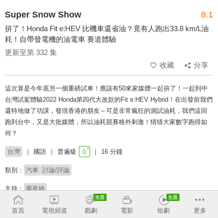
Super Snow Show
8.1
拚了！Honda Fit e:HEV 比機車還省油？竟有人跑出33.8 km/L油
耗！自帶發電機的油電車 賽道體驗
更新至第 332 集
收藏
分享
這次算是今年底另一個重磅試車！應該有50來家媒體一起拚了！一起到中
台灣試駕體驗2022 Honda第四代大改款的Fit e:HEV Hybrid！在出發前我們
還特地做了功課，發現香港的朋友～可是非常瘋狂的測試油耗，我們這回
跑到台中，又是大批媒體，所以油耗競賽格外刺激！猜猜大家數字跑得如
何？
台灣
國語
普遍級
16 分鐘
類別：
汽車
討論/評論
主持：
廖盈婷
首頁
電視頻道
戲劇
電影
短劇
更多
收回