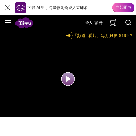
下載 APP，海量影劇免登入立即看
登入 / 註冊
「頻道+看片」每月只要 $199？