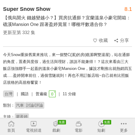
Super Snow Show
8.1
【俄烏開火 錢越變越小？】買房抗通膨？宜蘭溫泉小豪宅開箱：
礁溪Mansion One 跟著盈婷賞屋！哪種坪數適合你？
更新至第 332 集
收藏
分享
今天Snow重操舊業來推坑，來一個雙C(溪)的房(礁溪啊雙湯屋)，站在通膨
的角度，置產與度假，過生活與理財，誰說不能兼得！？這次來看由三大
飯店強強聯手一起蓋的溫泉小豪宅Mansion One，據說才剛推出就熱銷四五
成.....盈婷開車前往，過個雪隧就到！再也不用訂飯店啦~自己就有比照飯
店規格的高規格饗宴！
台灣
國語
普遍級
11 分鐘
類別：
汽車
討論/評論
主持：
廖盈婷
首頁
電視頻道
戲劇
電影
短劇
更多
收回