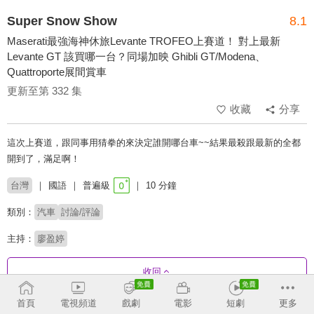
Super Snow Show
8.1
Maserati最強海神休旅Levante TROFEO上賽道！ 對上最新
Levante GT 該買哪一台？同場加映 Ghibli GT/Modena、
Quattroporte展間賞車
更新至第 332 集
收藏
分享
這次上賽道，跟同事用猜拳的來決定誰開哪台車~~結果最殺跟最新的全都
開到了，滿足啊！
台灣
國語
普遍級
10 分鐘
類別：
汽車
討論/評論
主持：
廖盈婷
收回
首頁
電視頻道
戲劇
電影
短劇
更多