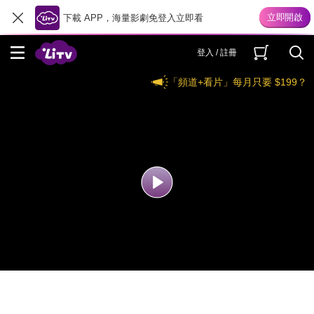
下載 APP，海量影劇免登入立即看
登入 / 註冊
「頻道+看片」每月只要 $199？