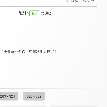
收藏
分享
級別：
普遍級
夢想街57號 預約你的夢想
CARLINK鏈車網
Auto-Online 汽車線上情報誌
8.4
7.9
8.0
更新至第 1660 集
更新至第 107 集
更新至第 233 集
後除了更豪華更舒適，空間利用更厲害！
玩車大麥克
大新聞大爆卦
夢想街57號 全能事務所
7.8
8.0
8.0
更新至第 96 集
更新至第 1303 集
更新至第 334 集
289 - 324
325 - 332