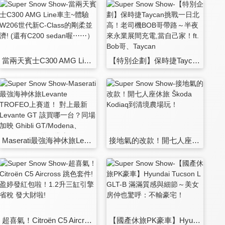
當兩天賓士C300 AMG Line車主~體驗W206世代新C-Class的剛柔並濟! (還有C200 sedan喔⋯⋯）
【特別企劃】保時捷Taycan挑戰一日北高！老司機BOB哥帶路～半夜來永業展間充電,當自己家！ft. Bob哥、Taycan
Maserati最強海神休旅Levante TROFEO上賽道！ 對上最新Levante GT 該買哪一台？同場加映 Ghibli GT/Modena、Quattroporte展間賞車
接地氣的改款！開七人座休旅 Škoda Kodiaq到清境農場玩！
超喜氣！Citroën C5 Aircross 跳色套件! 盈婷發紅包啦！1.2升三缸引擎省稅 發大財啦!
【國產休旅PK豪車】Hyundai Tucson L GLT-B 滿滿質感與細節～美女房仲也驚呼：不輸豪宅！