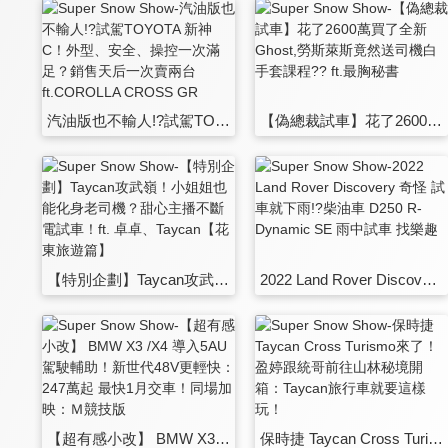
汽油版也不輸人!?試駕TOYOTA 新神C！外型、安全、操控一次滿足？銷售天后一次賣兩台 ft.COROLLA CROSS GR SPORT
【偽總裁試車】花了2600萬買了全新Ghost,勞斯萊斯竟然送司機白手套課程?? ft.最胸秘書
【特別企劃】Taycan攻武嶺！小姐姐也能化身老司機？甜心主播不斷電試車！ft. 卓卓、Taycan【花東旅遊篇】
2022 Land Rover Discovery 奇怪 試車就下雨!?柴油車 D250 R-Dynamic SE 雨中試車 找樂趣
【超有感小改】 BMW X3 /X4 導入5AU駕駛輔助！新世代48V更輕快：247萬起 最快1月交車！同場加映：Ｍ競技版
保時捷 Taycan Cross Turismo來了！盈婷跟統哥前往山林秘境開箱：Taycan旅行車就要這樣玩！