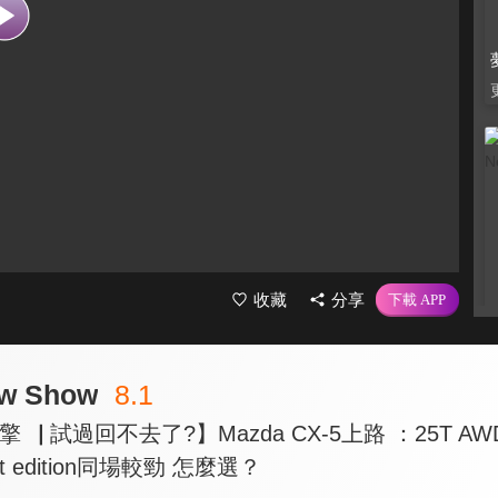
收藏
分享
ow Show
8.1
▕ 試過回不去了?】Mazda CX-5上路 ：25T AWD
t edition同場較勁 怎麼選？