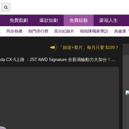
免費戲劇
爆款短劇
免費綜藝
蒙福人生
拔
同步熱播
熱門排行榜
高分紀錄片
啦啦隊獨家專訪
為健康
「頻道+看片」每月只要 $199？
【2.5升渦輪引擎▕ 試過回不去了?】Mazda CX-5上路 ：25T AWD Signature 全新渦輪動力大加分！跟 Sport edition同場較勁 怎麼選？