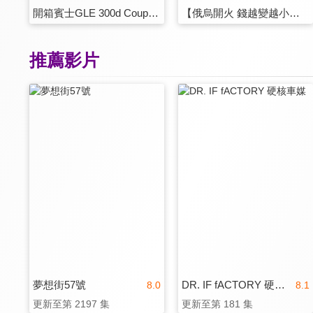
開箱賓士GLE 300d Coupe ～柴油賓士好嗎? 到底該買GLE53? 還是捨棄AMG?? 或是柴油48V?
【俄烏開火 錢越變越小？】買房抗通膨？宜蘭溫泉小豪宅開箱：礁溪Mansion One 跟著盈婷賞屋！哪種坪數適合你？
推薦影片
夢想街57號
DR. IF fACTORY 硬核車媒
8.0
8.1
更新至第 2197 集
更新至第 181 集