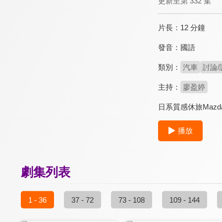
更新至第 332 集
片長：
12 分鐘
發音：
國語
類別：
汽車
討論/
主持：
廖盈婷
日系質感休旅Maz
播放
劇集列表
1 - 36
37 - 72
73 - 108
109 - 144