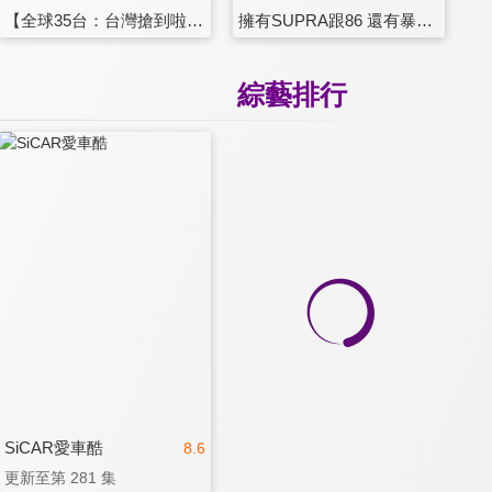
【全球35台：台灣搶到啦！】勞斯萊斯Black Badge Wraith Landspeed陸地極速版：250萬的訂製酒櫃就為了襯它
擁有SUPRA跟86 還有暴力鴨⋯統哥心中的第一名竟然是⋯⋯？
綜藝排行
SiCAR愛車酷
8.6
更新至第 281 集