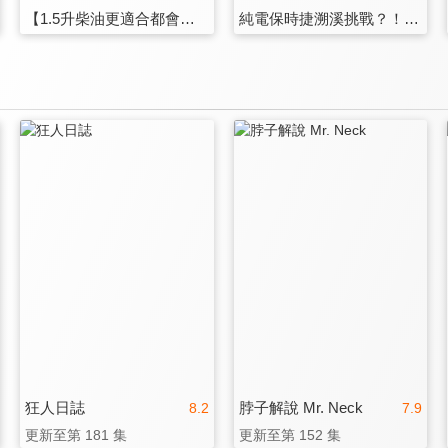
【1.5升柴油更適合都會！？】冷門？浪漫！不失個性：Peugeot 3008 1.5 BlueHDI Allure
純電保時捷溯溪挑戰？！Taycan 4S Cross Turismo 輕鬆實現輕越野！？
狂人日誌
脖子解說 Mr. Neck
8.2
7.9
更新至第 181 集
更新至第 152 集