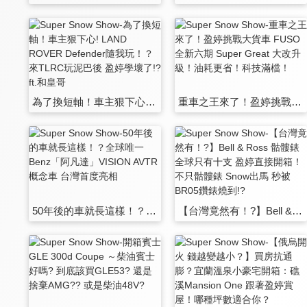
為了換短軸！車主狠下心! LAND ROVER Defender隨我玩！？來TLRC玩泥巴後 盈婷學壞了!? ft.和皇哥
重車之王來了！盈婷挑戰大貨車 FUSO 全新六期 Super Great 大改升級！油耗更省！科技滿檔！
50年後的車就長這樣！？全球唯一Benz「阿凡達」VISION AVTR概念車 台灣首度亮相
【台灣竟然有！?】Bell & Ross 骷髏錶 全球只有十支 盈婷直接開箱！不只骷髏錶 Snow出馬 秒被BR05鑽錶燒到!?