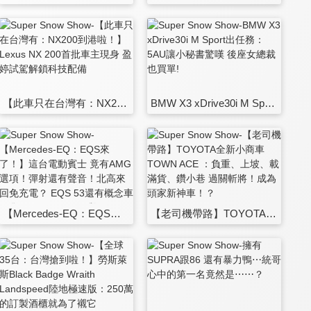
【此車只在台灣有：NX200到港啦！】Lexus NX 200首批車主現身 盈婷試駕解鎖科技配備
BMW X3 xDrive30i M Sport出任務：5AU讓小秘書驚嘆 後座女總裁也買單!
【Mercedes-EQ：EQS來了！】這台電動賓士 竟有AMG選項！彈射還有聲音！北高來回免充電？ EQS 53還有概念車錯覺？ft. EQS 450+ 與 EQS 53
【老司機帶路】TOYOTA全新小商車TOWN ACE ：負重、上坡、載滿貨、鑽小巷 過關斬將！成為頭家新神車！？