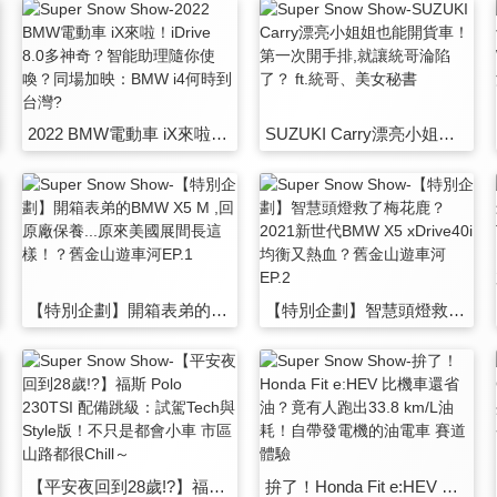
2022 BMW電動車 iX來啦！iDrive 8.0多神奇？智能助理隨你使喚？同場加映：BMW i4何時到台灣?
SUZUKI Carry漂亮小姐姐也能開貨車！第一次開手排,就讓統哥淪陷了？ ft.統哥、美女秘書
【特別企劃】開箱表弟的BMW X5 M ,回原廠保養...原來美國展間長這樣！？舊金山遊車河EP.1
【特別企劃】智慧頭燈救了梅花鹿？2021新世代BMW X5 xDrive40i 均衡又熱血？舊金山遊車河EP.2
【平安夜回到28歲!?】福斯 Polo 230TSI 配備跳級：試駕Tech與Style版！不只是都會小車 市區山路都很Chill～
拚了！Honda Fit e:HEV 比機車還省油？竟有人跑出33.8 km/L油耗！自帶發電機的油電車 賽道體驗