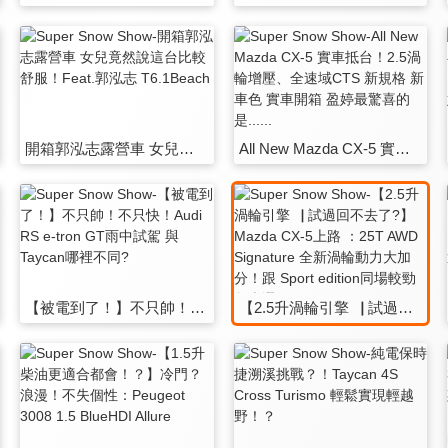
開箱郭泓志露營車 女兒竟然說這台比較舒服！Feat.郭泓志 T6.1Beach
All New Mazda CX-5 實車抵台！2.5渦輪增壓、全速域CTS 新規格 新車色 實車開箱 盈婷最驚喜的是......
【被電到了！】不只帥！不只快！Audi RS e-tron GT雨中試駕 與Taycan哪裡不同?
【2.5升渦輪引擎▕ 試過回不去了?】Mazda CX-5上路 ：25T AWD Signature 全新渦輪動力大加分！跟 Sport edition同場較勁 怎麼選？