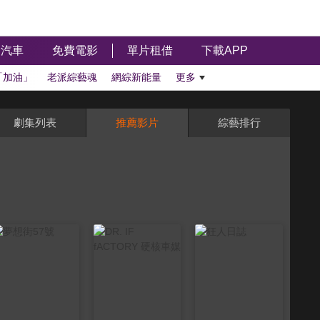
汽車
免費電影
單片租借
下載APP
「加油」
老派綜藝魂
網綜新能量
更多
劇集列表
推薦影片
綜藝排行