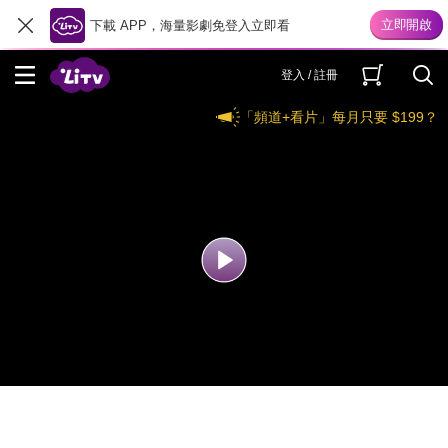
下載 APP，海量影劇免登入立即看
登入 / 註冊
「頻道+看片」每月只要 $199？