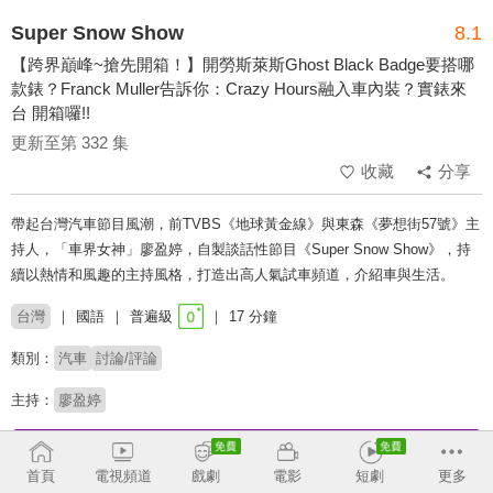
Super Snow Show
8.1
【跨界巔峰~搶先開箱！】開勞斯萊斯Ghost Black Badge要搭哪
款錶？Franck Muller告訴你：Crazy Hours融入車內裝？實錶來
台 開箱囉!!
更新至第 332 集
收藏
分享
帶起台灣汽車節目風潮，前TVBS《地球黃金線》與東森《夢想街57號》主
持人，「車界女神」廖盈婷，自製談話性節目《Super Snow Show》，持
續以熱情和風趣的主持風格，打造出高人氣試車頻道，介紹車與生活。
台灣
國語
普遍級
17 分鐘
類別：
汽車
討論/評論
主持：
廖盈婷
收回
首頁
電視頻道
戲劇
電影
短劇
更多