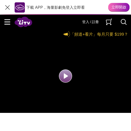
下載 APP，海量影劇免登入立即看
登入 / 註冊
「頻道+看片」每月只要 $199？