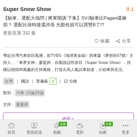
Super Snow Show
8.1
【驗車、選配大哉問 | 將軍開講:下集】SVJ驗車比Pagani還麻
煩？ 選配比保時捷還誇張 光顏色就可以買雙B了!?
更新至第 332 集
收藏
分享
帶起台灣汽車節目風潮，前TVBS《地球黃金線》與東森《夢想街57號》主
持人，「車界女神」廖盈婷，自製談話性節目《Super Snow Show》，持
續以熱情和風趣的主持風格，打造出高人氣試車頻道，介紹車與生活。
台灣
國語
普遍級
12 分鐘
類別：
汽車
討論/評論
主持：
廖盈婷
收回
首頁
電視頻道
戲劇
電影
短劇
更多