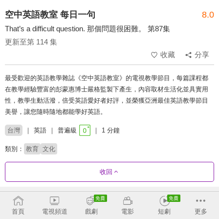
空中英語教室 每日一句
8.0
That’s a difficult question. 那個問題很困難。 第87集
更新至第 114 集
收藏
分享
最受歡迎的英語教學雜誌《空中英語教室》的電視教學節目，每篇課程都
在教學經驗豐富的彭蒙惠博士嚴格監製下產生，內容取材生活化並具實用
性，教學生動活潑，倍受英語愛好者好評，並榮獲亞洲最佳英語教學節目
美譽，讓您隨時隨地都能學好英語。
台灣
英語
普遍級
1 分鐘
類別：
教育
文化
收回
劇集列表
反序
首頁
電視頻道
戲劇
電影
短劇
更多