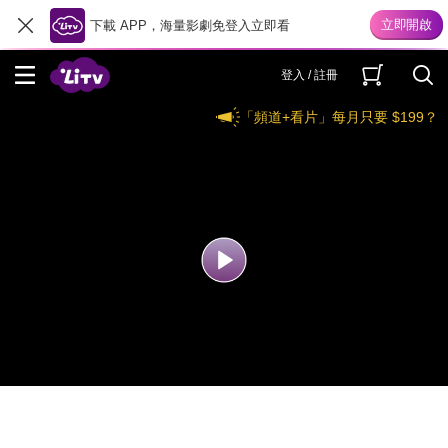
下載 APP，海量影劇免登入立即看
登入 / 註冊
「頻道+看片」每月只要 $199？