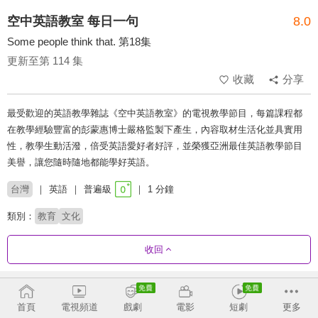
空中英語教室 每日一句
8.0
Some people think that. 第18集
更新至第 114 集
收藏
分享
最受歡迎的英語教學雜誌《空中英語教室》的電視教學節目，每篇課程都
在教學經驗豐富的彭蒙惠博士嚴格監製下產生，內容取材生活化並具實用
性，教學生動活潑，倍受英語愛好者好評，並榮獲亞洲最佳英語教學節目
美譽，讓您隨時隨地都能學好英語。
台灣
英語
普遍級
1 分鐘
類別：
教育
文化
收回
劇集列表
反序
首頁
電視頻道
戲劇
電影
短劇
更多