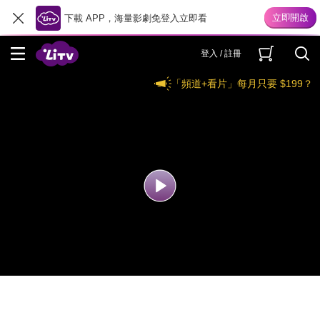
下載 APP，海量影劇免登入立即看
登入 / 註冊
「頻道+看片」每月只要 $199？